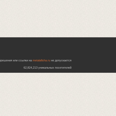
азрешения или ссылки на
metalafisha.ru
не допускается
62,824,213 уникальных посетителей