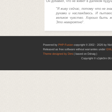
Он добавил, что не живёт в далёком буду
"
Я живу сейчас, потому что не зн
руками и наслаждаюсь. И пытаю
великое чувство. Хорошо быть ж
Это невероятно
".
Powered by
PHP-Fusion
copyright © 2002 - 2026 by Nic
Released as free software without warranties under
GNU
Theme designed by Dimi
( based on Ddraig )
Copyright © s1ipk0rn 0