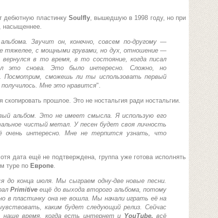
ет дебютную пластинку
Soulfly
, вышедшую в 1998 году, но при
, насыщеннее.
альбома. Звучит он, конечно, совсем по-другому —
е тяжелее, с мощными грувами, но дух, отношение —
 вернулся в то время, в то состояние, когда писал
вал это снова. Это было интересно. Сложно, но
ем. Посмотрим, сможешь ли ты использовать первый
 и получилось. Мне это нравится
".
я скопировать прошлое. Это не ностальгия ради ностальгии.
вый альбом. Это не имеет смысла. Я использую его
тальное чистый метал. У песен будет своя личность
ё очень интересно. Мне не терпится узнать, что
отя дата ещё не подтверждена, группа уже готова исполнять
ем туре по
Европе
.
я до конца июля. Мы сыграем одну-две новые песни.
грал
Primitive
ещё до выхода второго альбома, потому
но в пластинку она не вошла. Мы начали играть её на
чувствовать, каким будет следующий релиз. Сейчас
в наше время, когда есть интернет и
YouTube,
всё