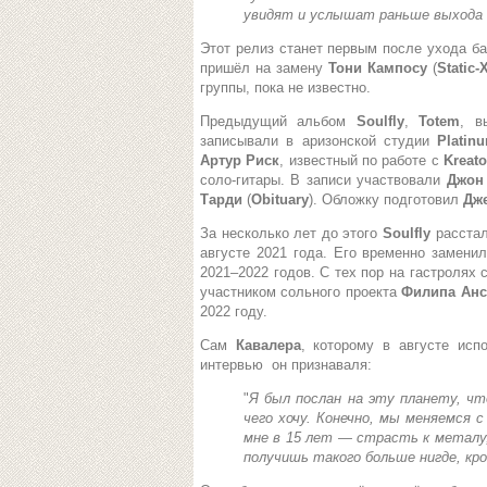
увидят и услышат раньше выхода
Этот релиз станет первым после ухода б
пришёл на замену
Тони Кампосу
(
Static-
группы, пока не известно.
Предыдущий альбом
Soulfly
,
Totem
, в
записывали в аризонской студии
Platin
Артур Риск
, известный по работе с
Kreato
соло-гитары. В записи участвовали
Джон
Тарди
(
Obituary
). Обложку подготовил
Дж
За несколько лет до этого
Soulfly
расста
августе 2021 года. Его временно замени
2021–2022 годов. С тех пор на гастролях 
участником сольного проекта
Филипа Ан
2022 году.
Сам
Кавалера
, которому в августе исп
интервью он признаваля:
"
Я был послан на эту планету, чт
чего хочу. Конечно, мы меняемся 
мне в 15 лет — страсть к металу,
получишь такого больше нигде, кро