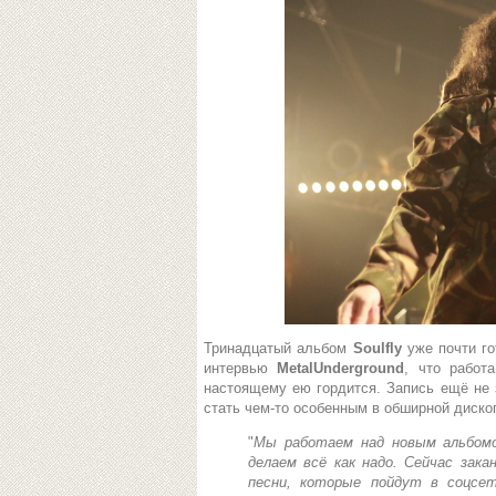
Тринадцатый альбом
Soulfly
уже почти г
интервью
MetalUnderground
, что работ
настоящему ею гордится. Запись ещё не з
стать чем-то особенным в обширной диско
"
Мы работаем над новым альбомо
делаем всё как надо. Сейчас зака
песни, которые пойдут в соцсе