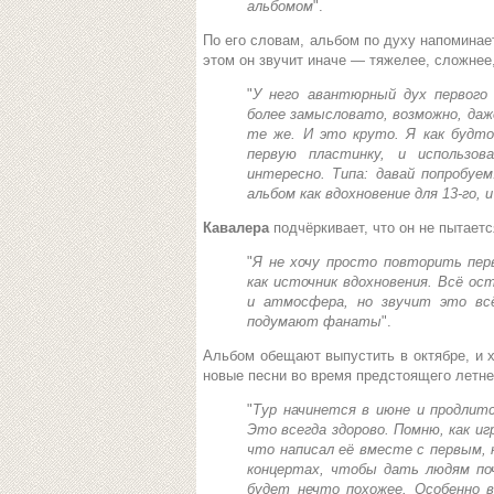
альбомом
".
По его словам, альбом по духу напомина
этом он звучит иначе — тяжелее, сложнее
"
У него авантюрный дух первого 
более замысловато, возможно, даж
те же. И это круто. Я как будто
первую пластинку, и использо
интересно. Типа: давай попробу
альбом как вдохновение для 13-го,
Кавалера
подчёркивает, что он не пытаетс
"
Я не хочу просто повторить пер
как источник вдохновения. Всё ос
и атмосфера, но звучит это вс
подумают фанаты
".
Альбом обещают выпустить в октябре, и х
новые песни во время предстоящего летн
"
Тур начинется в июне и продлитс
Это всегда здорово. Помню, как и
что написал её вместе с первым, 
концертах, чтобы дать людям по
будет нечто похожее. Особенно 