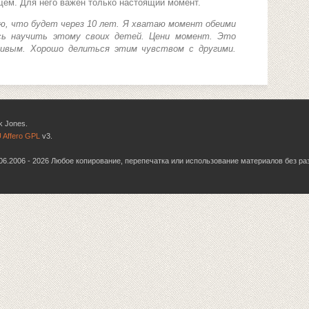
щем. Для него важен только настоящий момент.
аю, что будет через 10 лет. Я хватаю момент обеими
сь научить этому своих детей. Цени момент. Это
ивым. Хорошо делиться этим чувством с другими.
k Jones.
 Affero GPL
v3.
6.06.2006 - 2026 Любое копирование, перепечатка или использование материалов без р