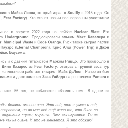
 альбома
".
асиста
Майка Леона
, который играл в
Soulfly
с 2015 года. Он
X
,
Fear Factory
). Кто станет новым полноправным участником
ышел в августе 2022 года на лейбле
Nuclear Blast
. Его
um Underground
. Продюсировали альбом
Макс Кавалера
и
r
,
Municipal Waste
и
Code Orange
. Риск также сыграл партии
 Пауэрс
(
Eternal Champion
),
Крис Алш
(
Power Trip
) и
Джон
еймс Баусема
.
лись и с давним гитаристом
Марком Риццо
. Это произошло в
л
Дино Казарес
из
Fear Factory
, отыграв с группой весь тур
с коллективом работает гитарист
Майк ДеЛеон
. Ранее он был
сельмо
и даже заменял
Зака Уайлда
на репетициях
Pantera
в
олнится 56 лет, не собирается сбавлять темп. В одном из
обы делать именно это. Это всё, что я умею и всё,
с возрастом, но во мне всё ещё живо то, что было во
 ощущение сцены, мурашки. Это как наркотик. Ты не
ме как на сцене. И это не меняется. Я это обожаю
"