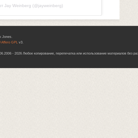
т Jay Weinberg (@jayweinberg)
k Jones.
 Affero GPL
v3.
6.06.2006 - 2026 Любое копирование, перепечатка или использование материалов без р