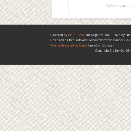
Публикация о
Powered by
PHP-Fusion
copyright © 2002 - 2026 by Nic
Released as free software without warranties under
GNU
Theme designed by Dimi
( based on Ddraig )
Copyright © s1ipk0rn 0