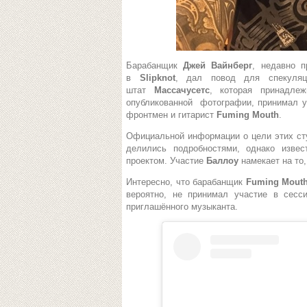
Барабанщик
Джей Вайнберг
, недавно 
в
Slipknot
, дал повод для спекуля
штат
Массачусетс
, которая принадле
опубликованной фотографии, принимал у
фронтмен и гитарист
Fuming Mouth
.
Официальной информации о цели этих ст
делились подробностями, однако изве
проектом. Участие
Баллоу
намекает на то
Интересно, что барабанщик
Fuming Mout
вероятно, не принимал участие в сес
приглашённого музыканта.