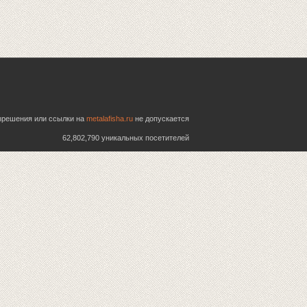
азрешения или ссылки на
metalafisha.ru
не допускается
62,802,790 уникальных посетителей