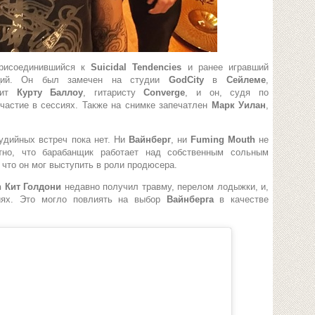
присоединившийся к
Suicidal Tendencies
и ранее игравший
ций. Он был замечен на студии
GodCity
в
Сейлеме
,
жит
Курту Баллоу
, гитаристу
Converge
, и он, судя по
частие в сессиях. Также на снимке запечатлен
Марк Уилан
,
удийных встреч пока нет. Ни
Вайнберг
, ни
Fuming Mouth
не
стно, что барабанщик работает над собственным сольным
, что он мог выступить в роли продюсера.
h Кит Голдони
недавно получил травму, перелом лодыжки, и,
сиях. Это могло повлиять на выбор
Вайнберга
в качестве