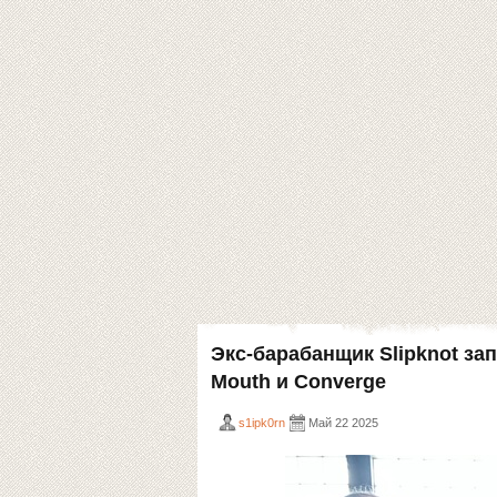
Экс-барабанщик Slipknot за
Mouth и Converge
s1ipk0rn
Май 22 2025