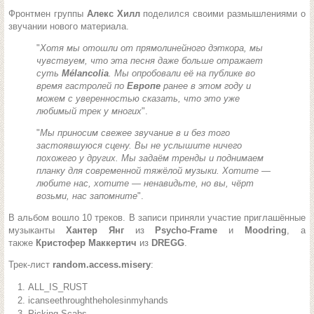
Фронтмен группы
Алекс Хилл
поделился своими размышлениями о
звучании нового материала.
"
Хотя мы отошли от прямолинейного дэткора, мы
чувствуем, что эта песня даже больше отражает
суть
Mélancolia
. Мы опробовали её на публике во
время гастролей по
Европе
ранее в этом году и
можем с уверенностью сказать, что это уже
любимый трек у многих
".
"
Мы приносим свежее звучание в и без того
застоявшуюся сцену. Вы не услышите ничего
похожего у других. Мы задаём тренды и поднимаем
планку для современной тяжёлой музыки. Хотите —
любите нас, хотите — ненавидьте, но вы, чёрт
возьми, нас запомните
".
В альбом вошло 10 треков. В записи приняли участие приглашённые
музыканты
Хантер Янг
из
Psycho-Frame
и
Moodring
, а
также
Кристофер Маккертич
из
DREGG
.
Трек-лист
random.access.misery
:
ALL_IS_RUST
icanseethroughtheholesinmyhands
Picking Scabs