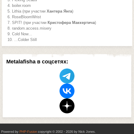
boiler.room
Lithia (при участии
Хантера Янга
)
RoseBloomWrist
SPIT! (при участии
Кристофера Маккертича
)
random.access.misery
Cold Now…
…Colder Still
Metalafisha в соцсетях:
Powered by
PHP-Fusion
copyright © 2002 - 2026 by Nick Jones.