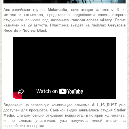
Австралийская группа
Mélancolia
, сочетающая элементы блэк-
метала и ню-метала, представила подробности своего второго
студийного альбома под названием
random.access.misery
. Релиз
назначен на 29 августа. Пластинка выйдет на лейблах
Greyscale
Records
и
Nuclear Blast
.
Видеоклип на заглавную композицию альбома
ALL_IS_RUST
уже
доступен для просмотра. Съёмкой видео занималась студия
Steller
Media
. Эта композиция открывает новый этап в истории коллектива,
и, по словам участников, уже получила живой отклик на
европейских концертах.