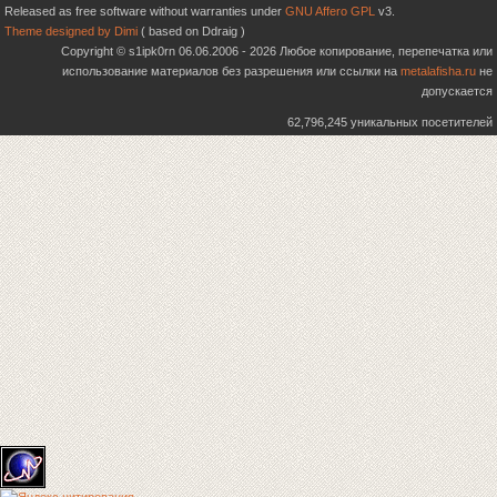
Released as free software without warranties under
GNU Affero GPL
v3.
Theme designed by Dimi
( based on Ddraig )
Copyright © s1ipk0rn 06.06.2006 - 2026 Любое копирование, перепечатка или
использование материалов без разрешения или ссылки на
metalafisha.ru
не
допускается
62,796,245 уникальных посетителей