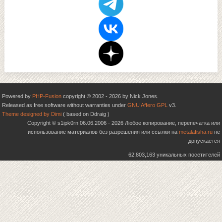
Powered by
PHP-Fusion
copyright © 2002 - 2026 by Nick Jones.
Released as free software without warranties under
GNU Affero GPL
v3.
Theme designed by Dimi
( based on Ddraig )
Copyright © s1ipk0rn 06.06.2006 - 2026 Любое копирование, перепечатка или
использование материалов без разрешения или ссылки на
metalafisha.ru
не
допускается
62,803,163 уникальных посетителей