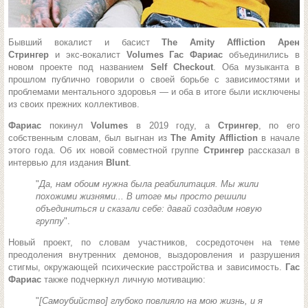
Бывший вокалист и басист
The Amity Affliction Арен
Стрингер
и экс-вокалист
Volumes
Гас Фариас
объединились в
новом проекте под названием
Self Checkout
. Оба музыканта в
прошлом публично говорили о своей борьбе с зависимостями и
проблемами ментального здоровья — и оба в итоге были исключены
из своих прежних коллективов.
Фариас
покинул
Volumes
в 2019 году, а
Стрингер
, по его
собственным словам, был выгнан из
The Amity Affliction
в начале
этого года. Об их новой совместной группе
Стрингер
рассказал в
интервью для издания
Blunt
.
"
Да, нам обоим нужна была реабилитация. Мы жили
похожими жизнями... В итоге мы просто решили
объединиться и сказали себе: давай создадим новую
группу
".
Новый проект, по словам участников, сосредоточен на теме
преодоления внутренних демонов, выздоровления и разрушения
стигмы, окружающей психические расстройства и зависимость.
Гас
Фариас
также подчеркнул личную мотивацию:
"
[Самоубийство] глубоко повлияло на мою жизнь, и я