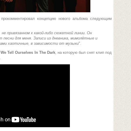
с
прокомментировал концепцию нового альбома следующим
не привязанном к какой-либо сюжетной линии. Он
т песни для меня. Записи из дневника, мимолётные и
ами хаотичные, в зависимости от музыки
".
 We Tell Ourselves In The Dark
, на которую был снят клип под
.