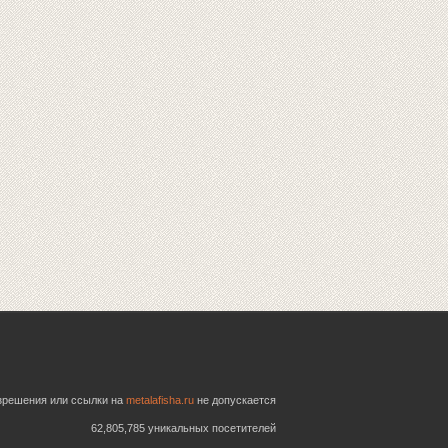
азрешения или ссылки на
metalafisha.ru
не допускается
62,805,785 уникальных посетителей