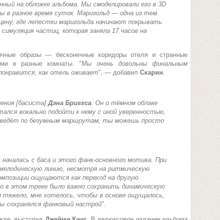
нный на обложке альбома. Мы смоделировали его в 3D
ны в разное время суток. Маригольд — одна из тем
цену, где лепестки маригольда начинают покрывать
 симуляция частиц, которая заняла 17 часов на
ичные образы — бесконечные коридоры отеля и странные
ими в разные комнаты. "
Мы очень довольны финальным
понравится, как отель оживает
", — добавил
Скарин
.
гения [басиста]
Дэна Бриггса
. Он о тёмном облаке
тался вокально подойти к нему с иной уверенностью,
ек ведёт по безумным маршрутам, ты можешь просто
я началась с баса и этого фанк-основного мотива. При
мелодическую линию, несмотря на ритмическую
омпозиции ощущаются как переход на другую
но в этом треке было важно сохранить динамическую
 тяжело, мне хотелось, чтобы в основе ощущалось,
бы сохранялся фанковый настрой
".
ежде, выступил
Джейми Кинг
. В делюксовое издание альбома