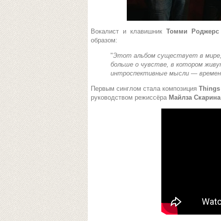
Вокалист и клавишник
Томми Роджер
образом:
"
Этот альбом существует в мире, 
больше о чувстве, в котором живу
интроспективные мысли — времен
Первым синглом стала композиция
Things
руководством режиссёра
Майлза Скарина