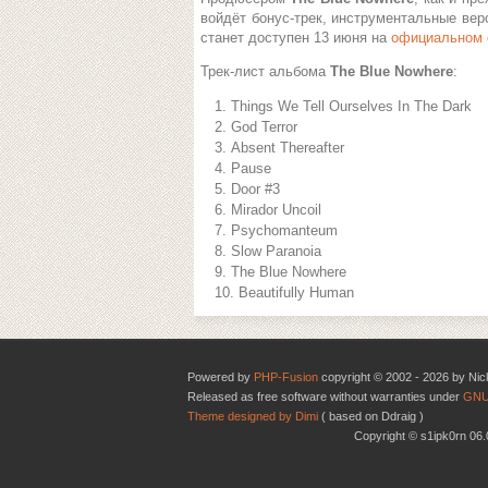
войдёт бонус-трек, инструментальные вер
станет доступен 13 июня на
официальном 
Трек-лист альбома
The Blue Nowhere
:
Things We Tell Ourselves In The Dark
God Terror
Absent Thereafter
Pause
Door #3
Mirador Uncoil
Psychomanteum
Slow Paranoia
The Blue Nowhere
Beautifully Human
Powered by
PHP-Fusion
copyright © 2002 - 2026 by Nic
Released as free software without warranties under
GNU
Theme designed by Dimi
( based on Ddraig )
Copyright © s1ipk0rn 0