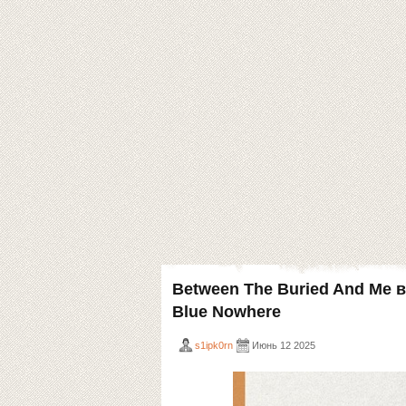
Between The Buried And Me 
Blue Nowhere
s1ipk0rn
Июнь 12 2025