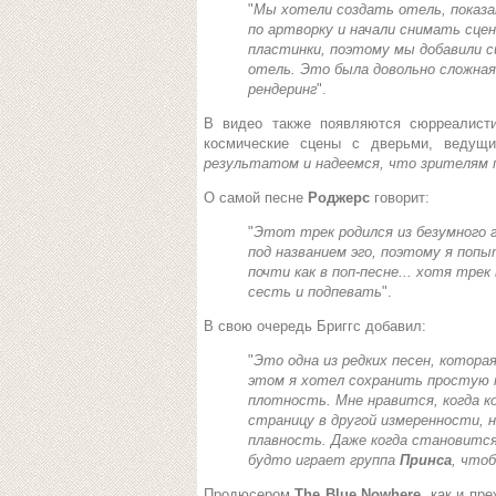
"
Мы хотели создать отель, показа
по артворку и начали снимать сце
пластинки, поэтому мы добавили с
отель. Это была довольно сложная
рендеринг
".
В видео также появляются сюрреалист
космические сцены с дверьми, ведущ
результатом и надеемся, что зрителям 
О самой песне
Роджерс
говорит:
"
Этот трек родился из безумного 
под названием эго, поэтому я попы
почти как в поп-песне... хотя тр
сесть и подпевать
".
В свою очередь Бриггс добавил:
"
Это одна из редких песен, котора
этом я хотел сохранить простую 
плотность. Мне нравится, когда к
страницу в другой измеренности, 
плавность. Даже когда становится
будто играет группа
Принса
, что
Продюсером
The Blue Nowhere
, как и пр