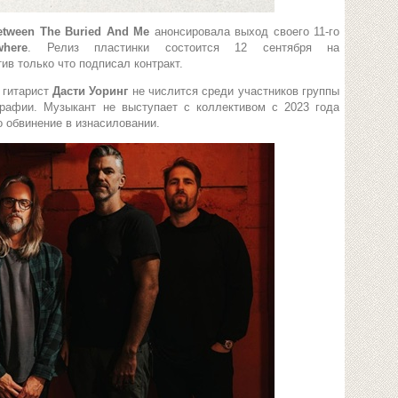
etween The Buried And Me
анонсировала выход своего 11-го
here
. Релиз пластинки состоится 12 сентября на
тив только что подписал контракт.
 гитарист
Дасти Уоринг
не числится среди участников группы
графии. Музыкант не выступает с коллективом с 2023 года
о обвинение в изнасиловании.