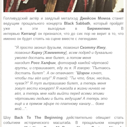
Голливудский актёр и заядлый металхэд
Джейсон Момоа
станет
ведущим прощального концерта
Black Sabbath
, который пройдёт
уже в эти выходные в
Бирмингеме
. В
интервью
Kerrang!
он признался, что до сих пор не верит в то, что
именно он будет стоять на сцене вместе с легендами.
"
Я просто звонил друзьям, позвонил
Скотту Иэну
,
позвонил
Кирку
[
Хэмметту
], всем подряд и буквально
умолял достать мне билет, а потом меня
находит
Росс Халфин
, фотограф каждой чёртовой
группы, и спрашивает, еду ли я. Я говорю: "Пытаюсь
достать билет". А он отвечает: "
Шэрон
хочет,
чтобы ты вёл шоу!" Я такой: "Ты что, блин, несёшь,
чувак?!" Я тут выпрашиваю билет, а теперь меня
зовут вести концерт! Я никогда в жизни ничего не
вёл, а теперь мне надо выйти перед всеми этими
чёртовыми людьми и быть ведущим! А теперь это
ещё и в прямом эфире по платному каналу… боже
мой…
".
Шоу
Back To The Beginning
действительно обещает стать
событием исторического масштаба. В прощальном концерте