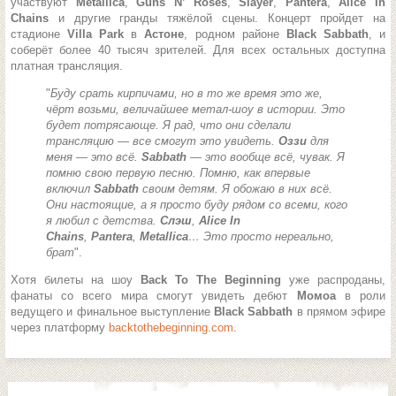
участвуют
Metallica
,
Guns N’ Roses
,
Slayer
,
Pantera
,
Alice In
Chains
и другие гранды тяжёлой сцены. Концерт пройдет на
стадионе
Villa Park
в
Астоне
, родном районе
Black Sabbath
, и
соберёт более 40 тысяч зрителей. Для всех остальных доступна
платная трансляция.
"
Буду срать кирпичами, но в то же время это же,
чёрт возьми, величайшее метал-шоу в истории. Это
будет потрясающе. Я рад, что они сделали
трансляцию — все смогут это увидеть.
Оззи
для
меня — это всё.
Sabbath
— это вообще всё, чувак. Я
помню свою первую песню. Помню, как впервые
включил
Sabbath
своим детям. Я обожаю в них всё.
Они настоящие, а я просто буду рядом со всеми, кого
я любил с детства.
Слэш
,
Alice In
Chains
,
Pantera
,
Metallica
… Это просто нереально,
брат
".
Хотя билеты на шоу
Back To The Beginning
уже распроданы,
фанаты со всего мира смогут увидеть дебют
Момоа
в роли
ведущего и финальное выступление
Black Sabbath
в прямом эфире
через платформу
backtothebeginning.com
.