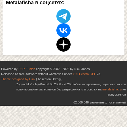
Metalafisha в соцсетях:
Powered by
PHP-Fusion
copyright © 2002 - 2026 by Nick Jones.
Released as free software without warranties under
GNU Affero GPL
v3.
Theme designed by Dimi
( based on Ddraig )
Copyright © s1ipk0rn 06.06.2006 - 2026 Любое копирование, перепечатка или
использование материалов без разрешения или ссылки на
metalafisha.ru
не
допускается
62,809,648 уникальных посетителей