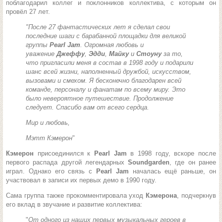
поблагодарил коллег и поклонников коллектива, с которым он
провёл 27 лет.
"После 27 фантастических лет я сделал свои
последние шаги с барабанной площадки для великой
группы
Pearl Jam
. Огромная любовь и
уважение
Джеффу
,
Эдди
,
Майку
и
Стоуну
за то,
что пригласили меня в состав в 1998 году и подарили
шанс всей жизни, наполненный дружбой, искусством,
вызовами и смехом. Я бесконечно благодарен всей
команде, персоналу и фанатам по всему миру. Это
было невероятное путешествие. Продолжение
следует. Спасибо вам от всего сердца.
Мир и любовь,
Мэтт Кэмерон
"
Кэмерон
присоединился к
Pearl Jam
в 1998 году, вскоре после
первого распада другой легендарных
Soundgarden
, где он ранее
играл. Однако его связь с
Pearl Jam
началась ещё раньше, он
участвовал в записи их первых демо в 1990 году.
Сама группа также прокомментировала уход
Кэмерона
, подчеркнув
его вклад в звучание и развитие коллектива:
"
От одного из наших первых музыкальных героев в