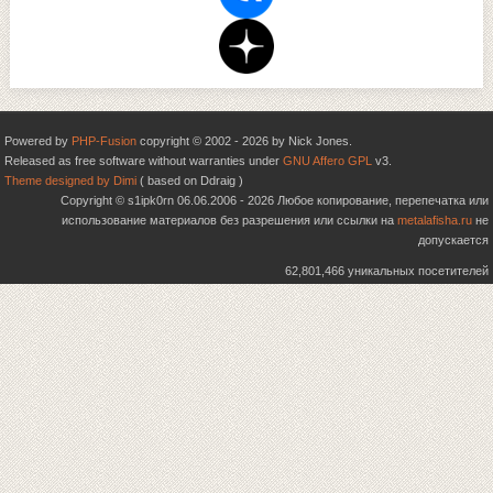
Powered by
PHP-Fusion
copyright © 2002 - 2026 by Nick Jones.
Released as free software without warranties under
GNU Affero GPL
v3.
Theme designed by Dimi
( based on Ddraig )
Copyright © s1ipk0rn 06.06.2006 - 2026 Любое копирование, перепечатка или
использование материалов без разрешения или ссылки на
metalafisha.ru
не
допускается
62,801,466 уникальных посетителей