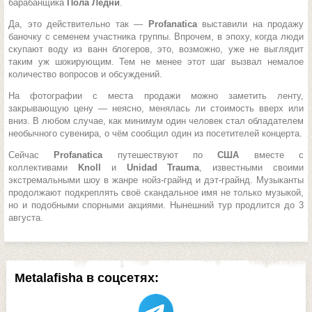
барабанщика
Пола Ледни
.
Да, это действительно так —
Profanatica
выставили на продажу
баночку с семенем участника группы. Впрочем, в эпоху, когда люди
скупают воду из ванн блогеров, это, возможно, уже не выглядит
таким уж шокирующим. Тем не менее этот шаг вызвал немалое
количество вопросов и обсуждений.
На фотографии с места продажи можно заметить ленту,
закрывающую цену — неясно, менялась ли стоимость вверх или
вниз. В любом случае, как минимум один человек стал обладателем
необычного сувенира, о чём сообщил один из посетителей концерта.
Сейчас
Profanatica
путешествуют по
США
вместе с
коллективами
Knoll
и
Unidad Trauma
, известными своими
экстремальными шоу в жанре нойз-грайнд и дэт-грайнд. Музыканты
продолжают подкреплять своё скандальное имя не только музыкой,
но и подобными спорными акциями. Нынешний тур продлится до 3
августа.
Metalafisha в соцсетях: