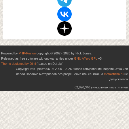
Powered by
PHP-Fusion
copyright © 2002 - 2026 by Nick Jones.
Released as free software without warranties under
GNU Affero GPL
v3.
Theme designed by Dimi
( based on Ddraig )
Copyright © s1ipk0rn 06.06.2006 - 2026 Любое копирование, перепечатка или
использование материалов без разрешения или ссылки на
metalafisha.ru
не
допускается
62,820,340 уникальных посетителей