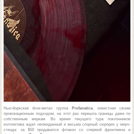
Нью-йоркская блэк-метал группа
Profanatica
, известная своим
провокационным подходом, на этот раз перешла границы даже по
собственным меркам. Во время текущего тура поклонников
коллектива ждал неожиданный и весьма спорный сюрприз у мерч-
стенда: за $50 продавался флакон со спермой фронтмена и