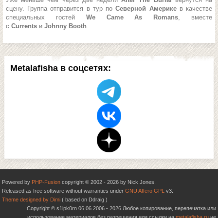
сцену. Группа отправится в тур по
Северной Америке
в качестве
специальных гостей
We Came As Romans
, вместе
с
Currents
и
Johnny Booth
.
Metalafisha в соцсетях:
Powered by
PHP-Fusion
copyright © 2002 - 2026 by Nick Jones.
Released as free software without warranties under
GNU Affero GPL
v3.
Theme designed by Dimi
( based on Ddraig )
Copyright © s1ipk0rn 06.06.2006 - 2026 Любое копирование, перепечатка или
использование материалов без разрешения или ссылки на
metalafisha.ru
не