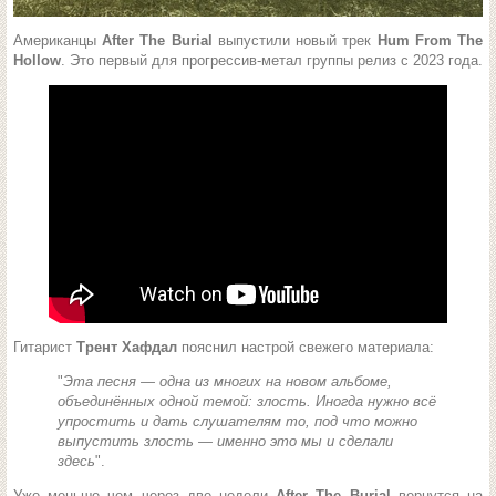
Американцы
After The Burial
выпустили новый трек
Hum From The
Hollow
. Это первый для прогрессив-метал группы релиз с 2023 года.
Гитарист
Трент Хафдал
пояснил настрой свежего материала:
"
Эта песня — одна из многих на новом альбоме,
объединённых одной темой: злость. Иногда нужно всё
упростить и дать слушателям то, под что можно
выпустить злость — именно это мы и сделали
здесь
".
Уже меньше чем через две недели
After The Burial
вернутся на