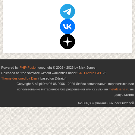
Powered by
PHP-Fusion
copyright © 2002 - 2026 by Nick Jones.
Released as free software without warranties under
GNU Affero GPL
v3.
Theme designed by Dimi
( based on Ddraig )
Copyright © s1ipk0rn 06.06.2006 - 2026 Любое копирование, перепечатка или
использование материалов без разрешения или ссылки на
metalafisha.ru
не
допускается
62,806,387 уникальных посетителей