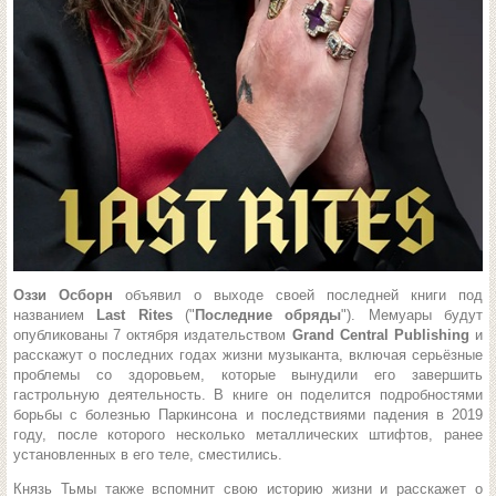
Оззи Осборн
объявил о выходе своей последней книги под
названием
Last Rites
("
Последние обряды
"). Мемуары будут
опубликованы 7 октября издательством
Grand Central Publishing
и
расскажут о последних годах жизни музыканта, включая серьёзные
проблемы со здоровьем, которые вынудили его завершить
гастрольную деятельность. В книге он поделится подробностями
борьбы с болезнью Паркинсона и последствиями падения в 2019
году, после которого несколько металлических штифтов, ранее
установленных в его теле, сместились.
Князь Тьмы также вспомнит свою историю жизни и расскажет о