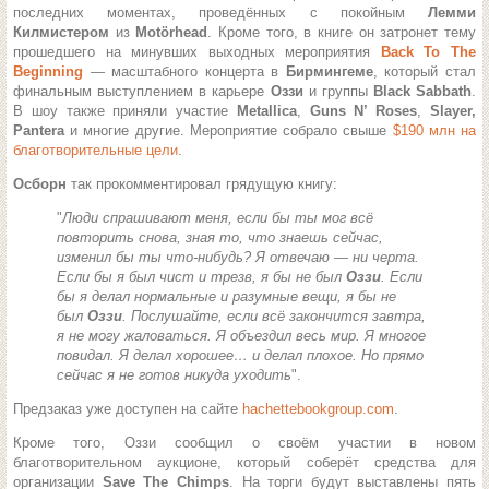
последних моментах, проведённых с покойным
Лемми
Килмистером
из
Motörhead
. Кроме того, в книге он затронет тему
прошедшего на минувших выходных мероприятия
Back To The
Beginning
— масштабного концерта в
Бирмингеме
, который стал
финальным выступлением в карьере
Оззи
и группы
Black Sabbath
.
В шоу также приняли участие
Metallica
,
Guns N’ Roses
,
Slayer,
Pantera
и многие другие. Мероприятие собрало свыше
$190 млн на
благотворительные цели
.
Осборн
так прокомментировал грядущую книгу:
"
Люди спрашивают меня, если бы ты мог всё
повторить снова, зная то, что знаешь сейчас,
изменил бы ты что-нибудь? Я отвечаю — ни черта.
Если бы я был чист и трезв, я бы не был
Оззи
. Если
бы я делал нормальные и разумные вещи, я бы не
был
Оззи
. Послушайте, если всё закончится завтра,
я не могу жаловаться. Я объездил весь мир. Я многое
повидал. Я делал хорошее… и делал плохое. Но прямо
сейчас я не готов никуда уходить
".
Предзаказ уже доступен на сайте
hachettebookgroup.com
.
Кроме того, Оззи сообщил о своём участии в новом
благотворительном аукционе, который соберёт средства для
организации
Save The Chimps
. На торги будут выставлены пять