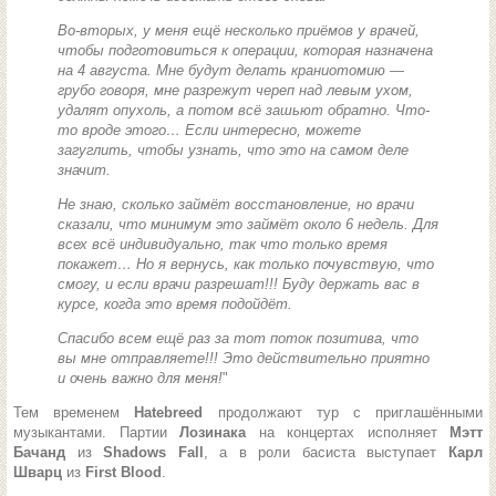
Во-вторых, у меня ещё несколько приёмов у врачей,
чтобы подготовиться к операции, которая назначена
на 4 августа. Мне будут делать краниотомию —
грубо говоря, мне разрежут череп над левым ухом,
удалят опухоль, а потом всё зашьют обратно. Что-
то вроде этого… Если интересно, можете
загуглить, чтобы узнать, что это на самом деле
значит.
Не знаю, сколько займёт восстановление, но врачи
сказали, что минимум это займёт около 6 недель. Для
всех всё индивидуально, так что только время
покажет… Но я вернусь, как только почувствую, что
смогу, и если врачи разрешат!!! Буду держать вас в
курсе, когда это время подойдёт.
Спасибо всем ещё раз за тот поток позитива, что
вы мне отправляете!!! Это действительно приятно
и очень важно для меня!
"
Тем временем
Hatebreed
продолжают тур с приглашёнными
музыкантами. Партии
Лозинака
на концертах исполняет
Мэтт
Бачанд
из
Shadows Fall
, а в роли басиста выступает
Карл
Шварц
из
First Blood
.