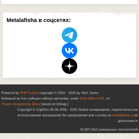
Metalafisha в соцсетях:
Powered by
PHP-Fusion
copyright © 2002 - 2026 by Nick Jones.
Released as free software without warranties under
GNU Affero GPL
v3.
Theme designed by Dimi
( based on Ddraig )
Copyright © s1ipk0rn 06.06.2006 - 2026 Любое копирование, перепечатка или
использование материалов без разрешения или ссылки на
metalafisha.ru
не
допускается
62,807,062 уникальных посетителей