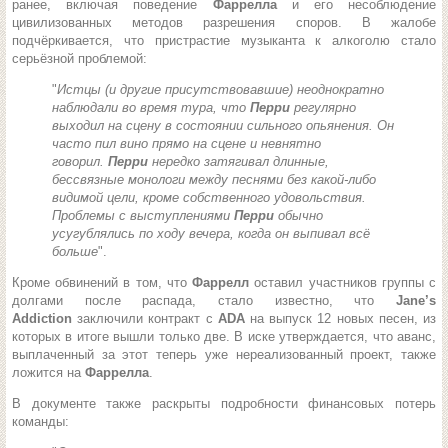
ранее, включая поведение
Фаррелла
и его несоблюдение
цивилизованных методов разрешения споров. В жалобе
подчёркивается, что пристрастие музыканта к алкоголю стало
серьёзной проблемой:
"
Истцы (и другие присутствовавшие) неоднократно
наблюдали во время тура, что
Перри
регулярно
выходил на сцену в состоянии сильного опьянения. Он
часто пил вино прямо на сцене и невнятно
говорил.
Перри
нередко затягивал длинные,
бессвязные монологи между песнями без какой-либо
видимой цели, кроме собственного удовольствия.
Проблемы с выступлениями
Перри
обычно
усугублялись по ходу вечера, когда он выпивал всё
больше
".
Кроме обвинений в том, что
Фаррелл
оставил участников группы с
долгами после распада, стало известно, что
Jane’s
Addiction
заключили контракт с
ADA
на выпуск 12 новых песен, из
которых в итоге вышли только две. В иске утверждается, что аванс,
выплаченный за этот теперь уже нереализованный проект, также
ложится на
Фаррелла
.
В документе также раскрыты подробности финансовых потерь
команды: