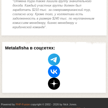
"
Отмена тура также лишила группу значительного
дохода. Каждый участник группы должен был
заработать $210 тыс. за североамериканский тур,
согласно иску. Кроме того, у коллектива есть
задолженность в размере $240 тыс. по неуплаченным
комиссиям менеджеру, бизнес-менеджеру и
юридической команде
".
Metalafisha в соцсетях:
Powered by
PHP-Fusion
copyright © 2002 - 2026 by Nick Jones.