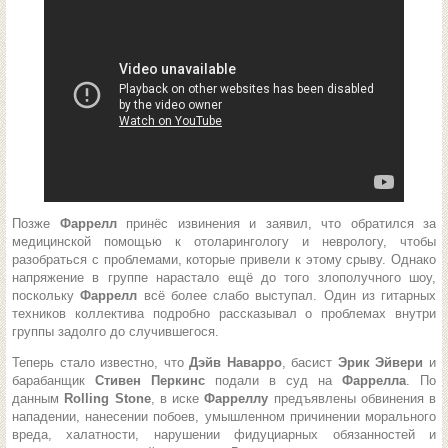
Позже
Фаррелл
принёс извинения и заявил, что обратился за
медицинской помощью к отоларингологу и неврологу, чтобы
разобраться с проблемами, которые привели к этому срыву. Однако
напряжение в группе нарастало ещё до того злополучного шоу,
поскольку
Фаррелл
всё более слабо выступал. Один из гитарных
техников коллектива подробно рассказывал о проблемах внутри
группы задолго до случившегося.
Теперь стало известно, что
Дэйв Наварро
, басист
Эрик Эйвери
и
барабанщик
Стивен Перкинс
подали в суд на
Фаррелла
. По
данным
Rolling Stone
, в иске
Фарреллу
предъявлены обвинения в
нападении, нанесении побоев, умышленном причинении морального
вреда, халатности, нарушении фидуциарных обязанностей и