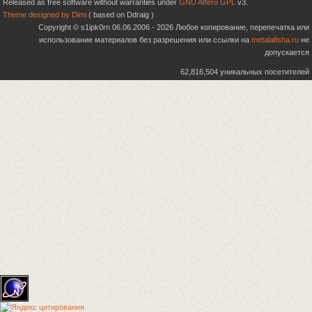
Released as free software without warranties under
GNU Affero GPL
v3.
Theme designed by Dimi
( based on Ddraig )
Copyright © s1ipk0rn 06.06.2006 - 2026 Любое копирование, перепечатка или
использование материалов без разрешения или ссылки на
metalafisha.ru
не
допускается
62,816,504 уникальных посетителей