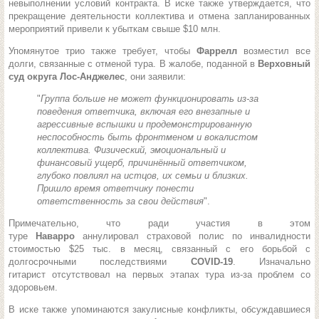
невыполнении условий контракта. В иске также утверждается, что
прекращение деятельности коллектива и отмена запланированных
мероприятий привели к убыткам свыше $10 млн.
Упомянутое трио также требует, чтобы
Фаррелл
возместил все
долги, связанные с отменой тура. В жалобе, поданной в
Верховный
суд округа Лос-Анджелес
, они заявили:
"
Группа больше не может функционировать из-за
поведения ответчика, включая его внезапные и
агрессивные вспышки и продемонстрированную
неспособность быть фронтменом и вокалистом
коллектива. Физический, эмоциональный и
финансовый ущерб, причинённый ответчиком,
глубоко повлиял на истцов, их семьи и близких.
Пришло время ответчику понести
ответственность за свои действия
".
Примечательно, что ради участия в этом
туре
Наварро
аннулировал страховой полис по инвалидности
стоимостью $25 тыс. в месяц, связанный с его борьбой с
долгосрочными последствиями
COVID-19
. Изначально
гитарист отсутствовал на первых этапах тура из-за проблем со
здоровьем.
В иске также упоминаются закулисные конфликты, обсуждавшиеся