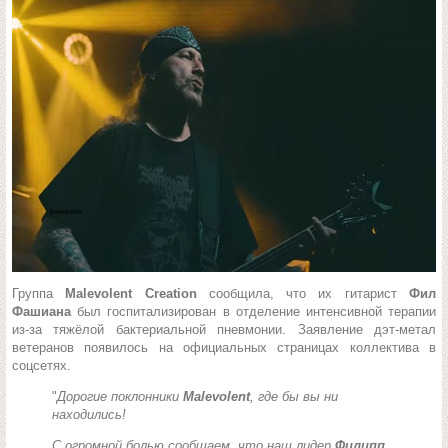
Группа
Malevolent Creation
сообщила, что их гитарист
Фил
Фашиана
был госпитализирован в отделение интенсивной терапии
из-за тяжёлой бактериальной пневмонии. Заявление дэт-метал
ветеранов появилось на официальных страницах коллектива в
соцсетях.
"
Дорогие поклонники
Malevolent
, где бы вы ни
находились!
С огромной болью сообщаем, что наш лидер
Филипп