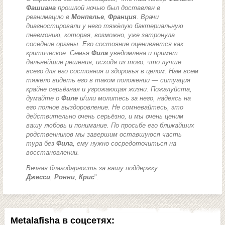
Фашиана
прошлой ночью был доставлен в
реанимацию в
Монпелье
,
Франция
. Врачи
диагностировали у него тяжёлую бактериальную
пневмонию, которая, возможно, уже затронула
соседние органы. Его состояние оценивается как
критическое. Семья
Фила
уведомлена и примет
дальнейшие решения, исходя из того, что лучше
всего для его состояния и здоровья в целом. Нам всем
тяжело видеть его в таком положении — ситуация
крайне серьёзная и угрожающая жизни. Пожалуйста,
думайте о
Филе
и/или молитесь за него, надеясь на
его полное выздоровление. Не сомневайтесь, это
действительно очень серьёзно, и мы очень ценим
вашу любовь и понимание. По просьбе его ближайших
родственников мы завершим оставшуюся часть
тура без
Фила
, ему нужно сосредоточиться на
восстановлении.
Вечная благодарность за вашу поддержку.
Джесси
,
Ронни
,
Крис
".
Metalafisha в соцсетях: