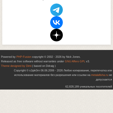
Powered by
PHP-Fusion
copyright © 2002 - 2026 by Nick Jones.
Released as free software without warranties under
GNU Affero GPL
v3.
Theme designed by Dimi
( based on Ddraig )
Copyright © s1ipk0rn 06.06.2006 - 2026 Любое копирование, перепечатка или
использование материалов без разрешения или ссылки на
metalafisha.ru
не
допускается
62,828,189 уникальных посетителей