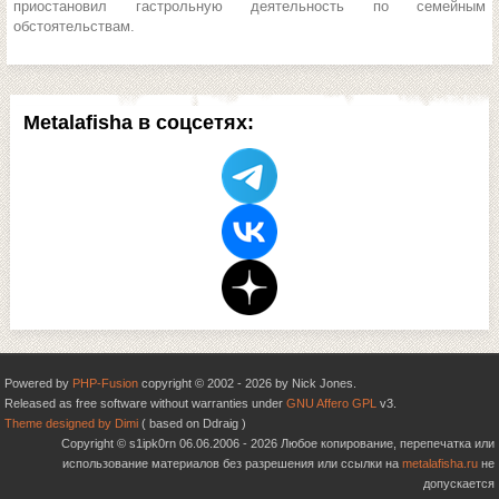
приостановил гастрольную деятельность по семейным
обстоятельствам.
Metalafisha в соцсетях:
Powered by
PHP-Fusion
copyright © 2002 - 2026 by Nick Jones.
Released as free software without warranties under
GNU Affero GPL
v3.
Theme designed by Dimi
( based on Ddraig )
Copyright © s1ipk0rn 06.06.2006 - 2026 Любое копирование, перепечатка или
использование материалов без разрешения или ссылки на
metalafisha.ru
не
допускается