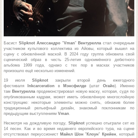
Басист
Slipknot Алессандро
"
Vman
"
Вентурелла
стал очередным
участником культового коллектива из Айовы, который вышел на
сцену с обновлённой маской. В 2024 году группа обновила свой
сценический образ в честь 25-летия одноимённого дебютного
альбома 1999 года, однако с тех пор в масках участников
произошло ещё несколько изменений.
19 июля
Slipknot
закрыли второй день ежегодного
фестиваля
Inkcarceration
в
Мэнсфилде
(штат
Огайо
). Именно
там
Вентурелла
продемонстрировал новую маску, которая, судя по
опубликованным кадрам, может иметь обновлённую многослойную
конструкцию: некоторые элементы можно снять, обнажив более
традиционный рельефный дизайн, знакомый поклонникам по
предыдущим выступлениям
Vman
.
Несмотря на дождливую погоду,
Slipknot
успешно отыграли сет из
14 песен. Как и во время недавнего европейского тура, на сцене
отсутствовал перкуссионист
Майкл Шон
"
Клоун
"
Крейен
, который