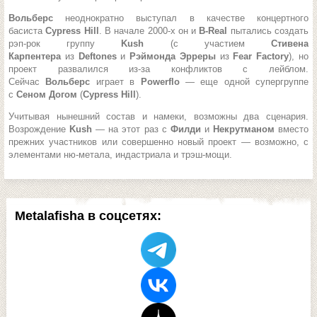
Вольберс
неоднократно выступал в качестве концертного
басиста
Cypress Hill
. В начале 2000-х он и
B-Real
пытались создать
рэп-рок группу
Kush
(с участием
Стивена
Карпентера
из
Deftones
и
Рэймонда Эрреры
из
Fear Factory
), но
проект развалился из-за конфликтов с лейблом.
Сейчас
Вольберс
играет в
Powerflo
— еще одной супергруппе
с
Сеном Догом
(
Cypress Hill
).
Учитывая нынешний состав и намеки, возможны два сценария.
Возрождение
Kush
— на этот раз с
Филди
и
Некрутманом
вместо
прежних участников или совершенно новый проект — возможно, с
элементами ню-метала, индастриала и трэш-мощи.
Metalafisha в соцсетях: