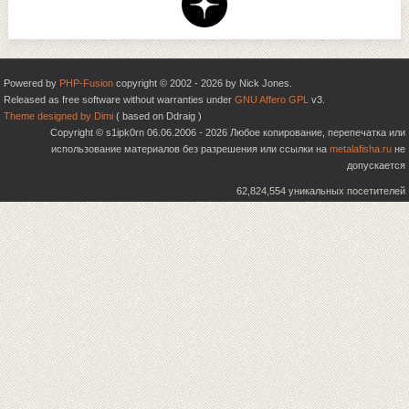
Powered by
PHP-Fusion
copyright © 2002 - 2026 by Nick Jones.
Released as free software without warranties under
GNU Affero GPL
v3.
Theme designed by Dimi
( based on Ddraig )
Copyright © s1ipk0rn 06.06.2006 - 2026 Любое копирование, перепечатка или
использование материалов без разрешения или ссылки на
metalafisha.ru
не
допускается
62,824,554 уникальных посетителей