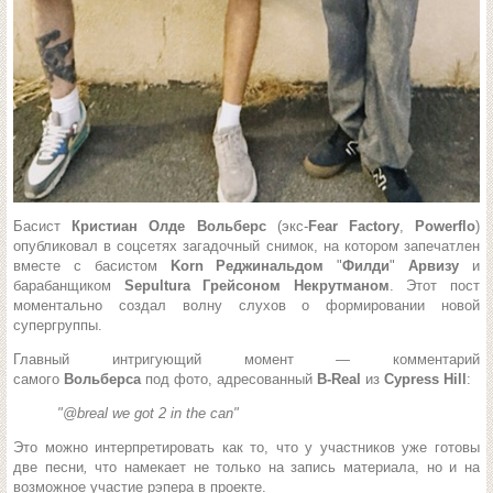
Басист
Кристиан Олде Вольберс
(экс-
Fear Factory
,
Powerflo
)
опубликовал в соцсетях загадочный снимок, на котором запечатлен
вместе с басистом
Korn Реджинальдом
"
Филди
"
Арвизу
и
барабанщиком
Sepultura Грейсоном Некрутманом
. Этот пост
моментально создал волну слухов о формировании новой
супергруппы.
Главный интригующий момент — комментарий
самого
Вольберса
под фото, адресованный
B-Real
из
Cypress Hill
:
"@breal we got 2 in the can"
Это можно интерпретировать как то, что у участников уже готовы
две песни
,
что намекает не только на запись материала, но и на
возможное участие рэпера в проекте.