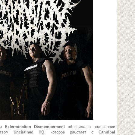
ция
Extermination Dismemberment
объявила о подписании
тством
Unchained HQ
, которое работает с
Cannibal