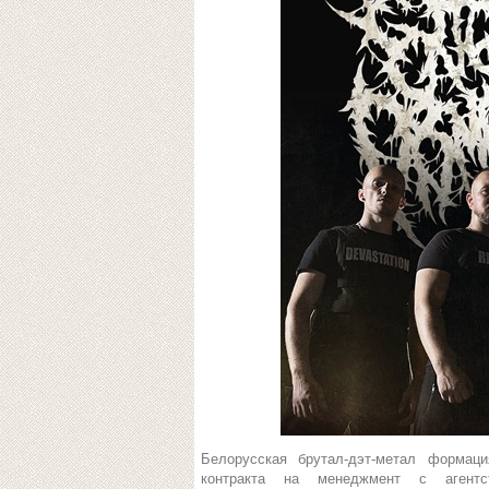
Белорусская брутал-дэт-метал форма
контракта на менеджмент с аген