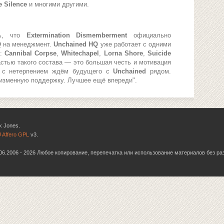
e Silence
и многими другими.
ть, что
Extermination Dismemberment
официально
Q
на менеджмент.
Unchained HQ
уже работает с одними
ы:
Cannibal Corpse
,
Whitechapel
,
Lorna Shore
,
Suicide
астью такого состава — это большая честь и мотивация
 с нетерпением ждём будущего с
Unchained
рядом.
изменную поддержку. Лучшее ещё впереди".
k Jones.
 Affero GPL
v3.
6.06.2006 - 2026 Любое копирование, перепечатка или использование материалов без р