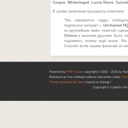
Corpse
,
Whitechapel
,
Lorna Shore
,
Suicid
В своём заявлении музыканты отметили:
"Мы невероятно горды сообщи
подписали контракт с
Unchained H
из крупнейших имён тяжёлой сцен
Silence
и многими другими. Быть ч
поднимать планку ещё выше. Мы
Спасибо всем нашим фанатам за не
Powered by
PHP-Fusion
copyright © 2002 - 2026 by Nic
Released as free software without warranties under
GNU
Theme designed by Dimi
( based on Ddraig )
Copyright © s1ipk0rn 0