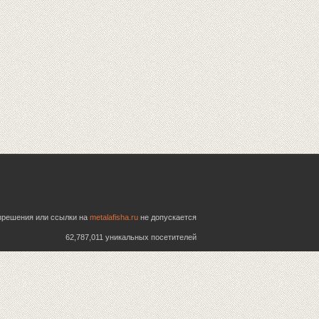
азрешения или ссылки на
metalafisha.ru
не допускается
62,787,011 уникальных посетителей