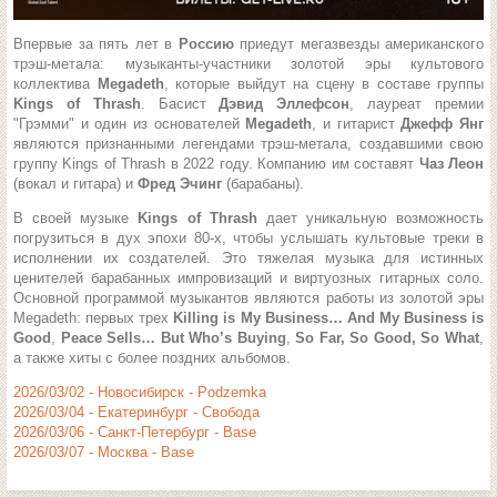
Впервые за пять лет в
Россию
приедут мегазвезды американского
трэш-метала: музыканты-участники золотой эры культового
коллектива
Megadeth
, которые выйдут на сцену в составе группы
Kings of Thrash
. Басист
Дэвид Эллефсон
, лауреат премии
"Грэмми" и один из основателей
Megadeth
, и гитарист
Джефф Янг
являются признанными легендами трэш-метала, создавшими свою
группу Kings of Thrash в 2022 году. Компанию им составят
Чаз Леон
(вокал и гитара) и
Фред Эчинг
(барабаны).
В своей музыке
Kings of Thrash
дает уникальную возможность
погрузиться в дух эпохи 80-х, чтобы услышать культовые треки в
исполнении их создателей. Это тяжелая музыка для истинных
ценителей барабанных импровизаций и виртуозных гитарных соло.
Основной программой музыкантов являются работы из золотой эры
Megadeth: первых трех
Killing is My Business… And My Business is
Good
,
Peace Sells… But Who’s Buying
,
So Far, So Good, So What
,
а также хиты с более поздних альбомов.
2026/03/02 - Новосибирск - Podzemka
2026/03/04 - Екатеринбург - Свобода
2026/03/06 - Санкт-Петербург - Base
2026/03/07 - Москва - Base