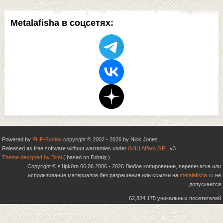
Metalafisha в соцсетях:
Powered by
PHP-Fusion
copyright © 2002 - 2026 by Nick Jones.
Released as free software without warranties under
GNU Affero GPL
v3.
Theme designed by Dimi
( based on Ddraig )
Copyright © s1ipk0rn 06.06.2006 - 2026 Любое копирование, перепечатка или
использование материалов без разрешения или ссылки на
metalafisha.ru
не
допускается
62,824,175 уникальных посетителей