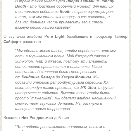
В треке также участвует
Эндрю Херман
из
Johnny
Booth
- это поистине особенный момент для нас. Он
и остальные ребята из
Booth
сыграли огромную роль
в том, кем мы стали как творцы и как личности, и
для нас большая честь пригласить его в столь
важную песню нашей карьеры
".
О звучании альбома
Pure Light
барабанщик и продюсер
Тайлер
Сайфертт
рассказал:
"
Мы сделали много шагов, чтобы определить, кто мы
есть в музыкальном плане. Мой бэкграунд связан с
хип-хопом, R&B и джазом, поэтому эти элементы
естественно проявляются в пластинке. Наши
источники вдохновения были очень разными -
от
Кендрика Ламара
до
Хесуса Молины
. Мы
добавили оттенки ретро-футуризма середины XX
века, исследуя такие проекты, как
MK Ultra
, и другие
исторические события. Вместо того чтобы быть
просто "тяжелыми", мы сделали альбом, насыщенный
множеством звуковых деталей. Мы рискнули и
шагнули в новые территории
".
Вокалист
Ник Рендельман
добавил:
"
Эта работа рассказывает о хорошем, плохом и