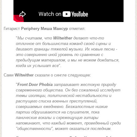
Гитарист
Periphery
Миша Мансур
отметил:
"
Мы считаем, что
Wiltwither
делают что-то
отличное от большинства команд своей сцены и
двигают границы тяжелой музыки. Их новые песни -
это совершенно иной уровень по сравнению с
предыдущим материалом, и мы не можем дождаться,
когда их услышат все
".
Сами
Wiltwither
сказали о сингле следующее:
"
Front Door Phobia
затрагивает жестокую природу
современного общества. Он без сожалений исследует
темы изоляции, политической нестабильности и
растущего списка военных преступлений,
совершаемых ежедневно. Безжалостные низкие
партии обрушиваются на слушателя, пока
панические вокалы и скрежещущие гитары
напоминают, что каждый момент, проведенный среди
"общественности", может оказаться последним.