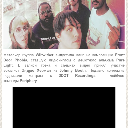
Металкор группа
Wiltwither
выпустила клип на композицию
Front
Door Phobia
, ставшую лид-синглом с дебютного альбома
Pure
Light
. В записи трека и съемках видео принял участие
вокалист
Эндрю Херман
из
Johnny Booth
. Недавно коллектив
подписали контракт с
3DOT Recordings
- лейблом
команды
Periphery
.