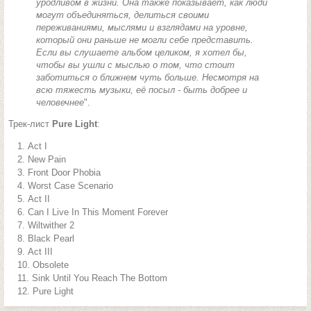
уродливом в жизни. Она также показывает, как люди
могут объединяться, делиться своими
переживаниями, мыслями и взглядами на уровне,
который они раньше не могли себе представить.
Если вы слушаете альбом целиком, я хотел бы,
чтобы вы ушли с мыслью о том, что стоит
заботиться о ближнем чуть больше. Несмотря на
всю тяжесть музыки, её посыл - быть добрее и
человечнее
".
Трек-лист
Pure Light
:
Act I
New Pain
Front Door Phobia
Worst Case Scenario
Act II
Can I Live In This Moment Forever
Wiltwither 2
Black Pearl
Act III
Obsolete
Sink Until You Reach The Bottom
Pure Light