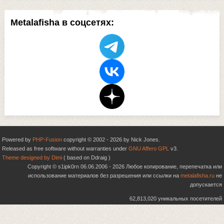
Metalafisha в соцсетях:
Powered by
PHP-Fusion
copyright © 2002 - 2026 by Nick Jones.
Released as free software without warranties under
GNU Affero GPL
v3.
Theme designed by Dimi
( based on Ddraig )
Copyright © s1ipk0rn 06.06.2006 - 2026 Любое копирование, перепечатка или
использование материалов без разрешения или ссылки на
metalafisha.ru
не
допускается
62,813,020 уникальных посетителей