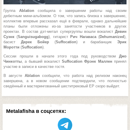
Группа
Ablation
сообщила о завершении работы над своим
дебютным мини-альбомом. О том, что запись близка к завершению,
коллектив впервые рассказал ещё в феврале, однако дальнейшие
планы были отложены из-за занятости участников в других
проектах. В состав дэт-метал супергруппы вошли вокалист
Девин
Суэнк
(
Sanguisugabogg
), гитарист
Рич Нагаваса
(
Dehumanized
),
басист
Дерек Бойер
(
Suffocation
) и барабанщик
Эрик
Моротти
(
Suffocation
).
Сессии прошли в начале этого года под руководством
Джо
Чинкотты
, а бывший вокалист
Suffocation Фрэнк Маллен
принял
участие в записи в качестве гостя.
В августе
Ablation
сообщили, что работа над релизом наконец
завершена, а в новом сообщении подтвердили, что полностью
сведённый и мастерингованный шеститрековый EP скоро выйдет.
Metalafisha в соцсетях: