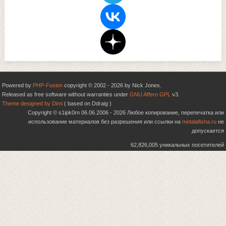
Powered by
PHP-Fusion
copyright © 2002 - 2026 by Nick Jones.
Released as free software without warranties under
GNU Affero GPL
v3.
Theme designed by Dimi
( based on Ddraig )
Copyright © s1ipk0rn 06.06.2006 - 2026 Любое копирование, перепечатка или
использование материалов без разрешения или ссылки на
metalafisha.ru
не
допускается
62,826,005 уникальных посетителей