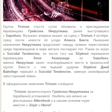
Группа
Trivium
спустя сутки объявила о присоединении
барабанщика
Грейсона Некрутмана
, ранее выступавшего
с
Sepultura
. Музыкант впервые вышел на сцену с
Trivium
4 октября,
сразу после новости об уходе
Алекса Бента
. Нынешнее
назначение
Некрутмана
продолжает череду громких перестановок
среди барабанщиков в мире метала последних лет. Ранее он играл
в
Suicidal Tendencies
, но после того как
Slipknot
переманили
барабанщика
Элоя Казагранде
из
Sepultura
,
именно
Некрутман
занял освободившееся место в бразильской
группе. Вместе с тем бывший ударник
Slipknot Джей
Вайнберг
перешёл в
Suicidal Tendencies
, замкнув своеобразный
трёхсторонний обмен.
В официальном заявлении
Trivium
сообщили:
"
Trivium
приветствует
Грейсона Некрутмана
за
барабанной установкой. Увидеть его можно на
фестивалье
Aftershock
и в нашем осеннем туре
вместе с
Jinjer
и
Heriot
".