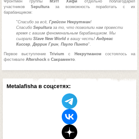
Фронтмен группы
Мэтт Хифи
отдельно поблагодарил
участников
Sepultura
за возможность поработать с их
барабанщиком:
"
Спасибо за всё,
Грейсон Некрутман
!
Спасибо
Sepultura
за то, что позволили нам провести
время с вашим феноменальным барабанщиком. Мы
сыграли
Slave New World
в вашу честь!
Андреас
Киссер
,
Деррик Грин
,
Пауло Пинто
".
Первое выступление
Trivium
с
Некрутманом
состоялось на
фестивале
Aftershock
в
Сакраменто
.
Metalafisha в соцсетях: