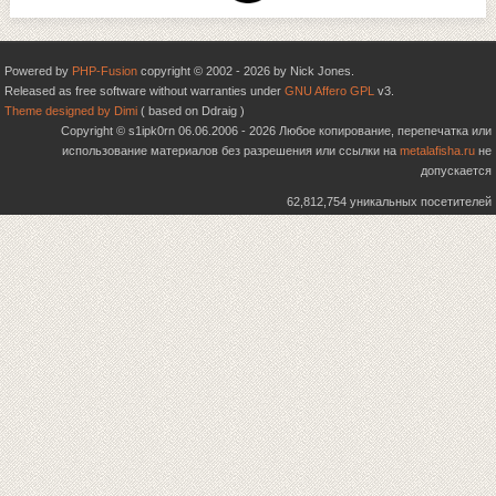
Powered by
PHP-Fusion
copyright © 2002 - 2026 by Nick Jones.
Released as free software without warranties under
GNU Affero GPL
v3.
Theme designed by Dimi
( based on Ddraig )
Copyright © s1ipk0rn 06.06.2006 - 2026 Любое копирование, перепечатка или
использование материалов без разрешения или ссылки на
metalafisha.ru
не
допускается
62,812,754 уникальных посетителей