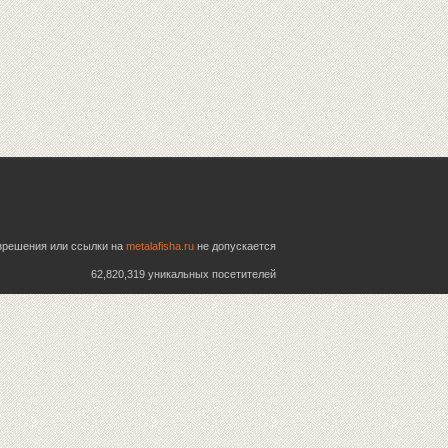
азрешения или ссылки на
metalafisha.ru
не допускается
62,820,319 уникальных посетителей