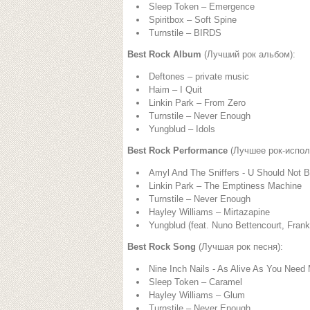
Sleep Token – Emergence
Spiritbox – Soft Spine
Turnstile – BIRDS
Best Rock Album
(Лучший рок альбом):
Deftones – private music
Haim – I Quit
Linkin Park – From Zero
Turnstile – Never Enough
Yungblud – Idols
Best Rock Performance
(Лучшее рок-испол
Amyl And The Sniffers - U Should Not 
Linkin Park – The Emptiness Machine
Turnstile – Never Enough
Hayley Williams – Mirtazapine
Yungblud (feat. Nuno Bettencourt, Fran
Best Rock Song
(Лучшая рок песня):
Nine Inch Nails - As Alive As You Need
Sleep Token – Caramel
Hayley Williams – Glum
Turnstile – Never Enough