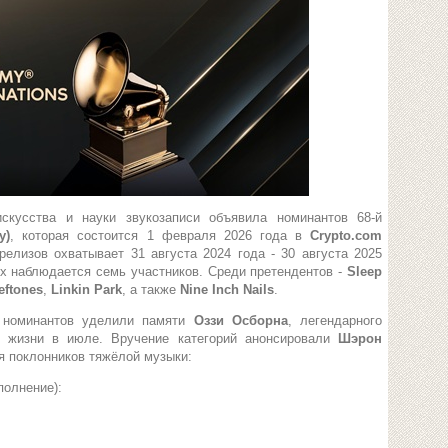
скусства и науки звукозаписи объявила номинантов 68-й
y)
, которая состоится 1 февраля 2026 года в
Crypto.com
релизов охватывает 31 августа 2024 года - 30 августа 2025
иях наблюдается семь участников. Среди претендентов -
Sleep
eftones
,
Linkin Park
, а также
Nine Inch Nails
.
 номинантов уделили памяти
Оззи Осборна
, легендарного
з жизни в июле. Вручение категорий анонсировали
Шэрон
ля поклонников тяжёлой музыки:
полнение):