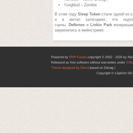
Yungblud – Zombie
В этом году
Sleep Token
стали одной из с
и в метал категориях, что подт
сцены.
Deftones
и
Linkin Park
возвраща
закрепились в мейнстриме.
Powered by
PHP-Fusion
copyright © 2002 - 2026 by Nic
Released as free software without warranties under
GNU
Theme designed by Dimi
( based on Ddraig )
Copyright © s1ipk0rn 0