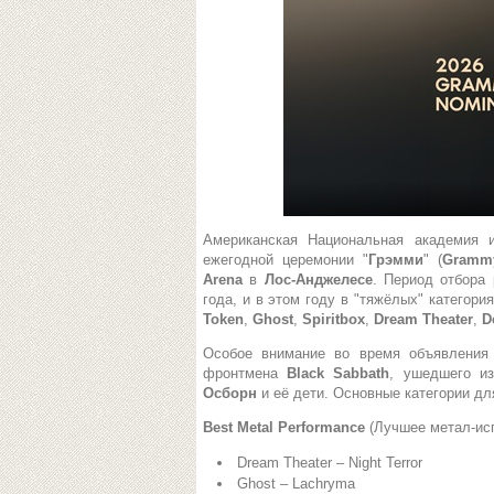
Американская Национальная академия и
ежегодной церемонии "
Грэмми
" (
Gramm
Arena
в
Лос-Анджелесе
. Период отбора 
года, и в этом году в "тяжёлых" категор
Token
,
Ghost
,
Spiritbox
,
Dream Theater
,
D
Особое внимание во время объявления
фронтмена
Black Sabbath
, ушедшего и
Осборн
и её дети. Основные категории д
Best Metal Performance
(Лучшее метал-ис
Dream Theater – Night Terror
Ghost – Lachryma