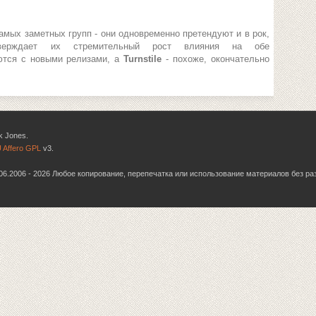
амых заметных групп - они одновременно претендуют и в рок,
верждает их стремительный рост влияния на обе
ются с новыми релизами, а
Turnstile
- похоже, окончательно
k Jones.
 Affero GPL
v3.
6.06.2006 - 2026 Любое копирование, перепечатка или использование материалов без р