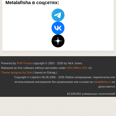
Metalafisha в соцсетях:
Powered by
PHP-Fusion
copyright © 2002 - 2026 by Nick Jones.
Released as free software without warranties under
GNU Affero GPL
v3.
Theme designed by Dimi
( based on Ddraig )
Copyright © s1ipk0rn 06.06.2006 - 2026 Любое копирование, перепечатка или
использование материалов без разрешения или ссылки на
metalafisha.ru
не
допускается
62,839,802 уникальных посетителей