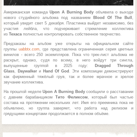
Американская команда
Upon A Burning Body
объявила о выходе
нового студийного альбома под названием
Blood Of The Bull
,
который увидит свет 5 декабря. Пластинка выйдет независимо, без
участия лейбла, что подчеркивает стремление коллектива
из
Техаса
полностью контролировать собственное творчество.
Предзаказы на альбом уже открыты на официальном сайте
группы
uabbtx.com
, где представлена ограниченная серия цветных
винилов - всего 250 экземпляров. Пока что трек-лист альбома не
раскрыт, однако, судя по всему, в него войдут три сингла,
выпущенные группой в 2025 году:
Dragged Through
Glass
,
Daywalker
и
Hand Of God
. Эти композиции демонстрируют
как фирменный тяжёлый грув, так и более мрачное и зрелое
звучание коллектива.
На прошлой неделе
Upon A Burning Body
сообщили о расставании
с давним барабанщиком
Тито Феликсом
, который был частью
состава на протяжении нескольких лет. Имя его преемника пока не
объявлено, но группа заверяет, что работа над релизом и
грядущими концертами продолжается в полном объёме.