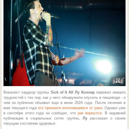
Вокалист хардкор группы
Sick of It All Лу Коллер
пережил немало
трудностей с тех пор, как у него обнаружили опухоль в пищеводе - о
чем он публично объявил еще в июне 2024 года. После лечения в
мае текущего года
его признали излечившимся от рака
. Однако уже
в сентябре этого года он сообщил, что
рак вернулся
. В недавней
публикации в социальных сетях группы,
Лу
рассказал о своем
текущем состоянии здоровья: