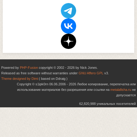
Powered by
PHP-Fusion
copyright © 2002 - 2026 by Nick Jones.
Released as free software without warranties under
GNU Affero GPL
v3.
Theme designed by Dimi
( based on Ddraig )
Copyright © s1ipk0rn 06.06.2006 - 2026 Любое копирование, перепечатка или
использование материалов без разрешения или ссылки на
metalafisha.ru
не
допускается
62,820,988 уникальных посетителей