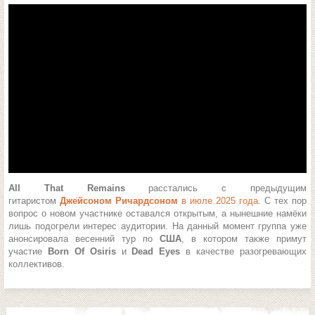
All That Remains
расстались с предыдущим
гитаристом
Джейсоном Ричардсоном
в июле 2025 года
. С тех пор
вопрос о новом участнике оставался открытым, а нынешние намёки
лишь подогрели интерес аудитории. На данный момент группа уже
анонсировала весенний тур по
США
, в котором также примут
участие
Born Of Osiris
и
Dead Eyes
в качестве разогревающих
коллективов.