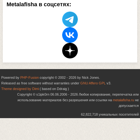
Metalafisha в соцсетях:
Powered by
PHP-Fusion
copyright © 2002 - 2026 by Nick Jones.
Released as free software without warranties under
GNU Affero GPL
v3.
Theme designed by Dimi
( based on Ddraig )
Copyright © s1ipk0rn 06.06.2006 - 2026 Любое копирование, перепечатка или
использование материалов без разрешения или ссылки на
metalafisha.ru
не
допускается
62,822,718 уникальных посетителей