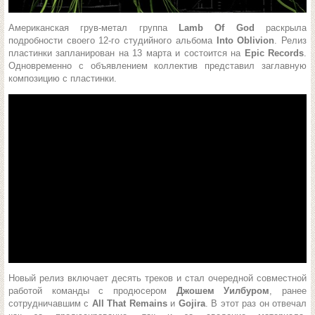
Американская грув-метал группа
Lamb Of God
раскрыла
подробности своего 12-го студийного альбома
Into Oblivion
. Релиз
пластинки запланирован на 13 марта и состоится на
Epic Records
.
Одновременно с объявлением коллектив представил заглавную
композицию с пластинки.
Новый релиз включает десять треков и стал очередной совместной
работой команды с продюсером
Джошем Уилбуром
, ранее
сотрудничавшим с
All That Remains
и
Gojira
. В этот раз он отвечал