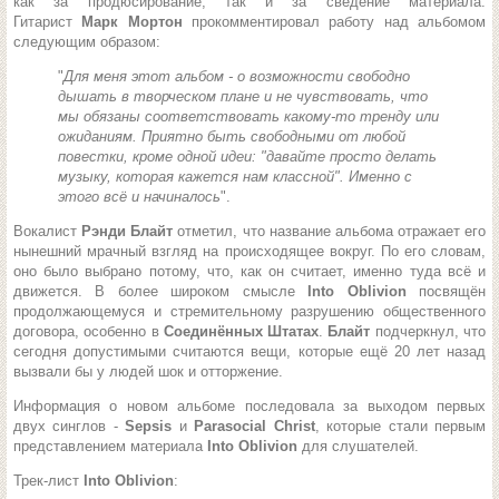
как за продюсирование, так и за сведение материала.
Гитарист
Марк Мортон
прокомментировал работу над альбомом
следующим образом:
"
Для меня этот альбом - о возможности свободно
дышать в творческом плане и не чувствовать, что
мы обязаны соответствовать какому-то тренду или
ожиданиям. Приятно быть свободными от любой
повестки, кроме одной идеи: "давайте просто делать
музыку, которая кажется нам классной". Именно с
этого всё и начиналось
".
Вокалист
Рэнди Блайт
отметил, что название альбома отражает его
нынешний мрачный взгляд на происходящее вокруг. По его словам,
оно было выбрано потому, что, как он считает, именно туда всё и
движется. В более широком смысле
Into Oblivion
посвящён
продолжающемуся и стремительному разрушению общественного
договора, особенно в
Соединённых Штатах
.
Блайт
подчеркнул, что
сегодня допустимыми считаются вещи, которые ещё 20 лет назад
вызвали бы у людей шок и отторжение.
Информация о новом альбоме последовала за выходом первых
двух синглов -
Sepsis
и
Parasocial Christ
, которые стали первым
представлением материала
Into Oblivion
для слушателей.
Трек-лист
Into Oblivion
: