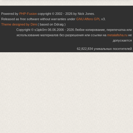
Powered by
PHP-Fusion
copyright © 2002 - 2026 by Nick Jones.
Released as free software without warranties under
GNU Affero GPL
v3.
Theme designed by Dimi
( based on Ddraig )
Copyright © s1ipk0rn 06.06.2006 - 2026 Любое копирование, перепечатка или
использование материалов без разрешения или ссылки на
metalafisha.ru
не
допускается
62,822,834 уникальных посетителей