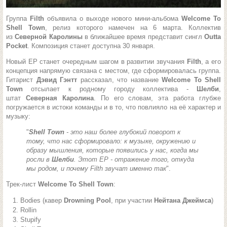
Группа
Filth
объявила о выходе нового мини-альбома
Welcome To
Shell Town
, релиз которого намечен на 6 марта. Коллектив
из
Северной Каролины
в ближайшее время представит сингл
Outta
Pocket
. Композиция станет доступна 30 января.
Новый EP станет очередным шагом в развитии звучания
Filth
, а его
концепция напрямую связана с местом, где сформировалась группа.
Гитарист
Дэвид Гэнтт
рассказал, что название
Welcome To Shell
Town
отсылает к родному городу коллектива -
Шелби
,
штат
Северная Каролина
. По его словам, эта работа глубже
погружается в истоки команды и в то, что повлияло на её характер и
музыку:
"
Shell Town
- это наш более глубокий поворот к
тому, что нас сформировало: к музыке, окружению и
образу мышления, которые появились у нас, когда мы
росли в
Шелби
. Этот EP - отражение того, откуда
мы родом, и почему Filth звучат именно так
".
Трек-лист
Welcome To Shell Town
:
Bodies (кавер
Drowning Pool
, при участии
Нейтана Джеймса
)
Rollin
Stupify