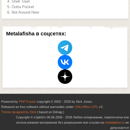
Shell Town
Outta Pocket
Not Around Here
Metalafisha в соцсетях:
Powered by
PHP-Fusion
copyright © 2002 - 2026 by Nick Jones.
Released as free software without warranties under
GNU Affero GPL
v3.
Theme designed by Dimi
( based on Ddraig )
Copyright © s1ipk0rn 06.06.2006 - 2026 Любое копирование, перепечатка или
использование материалов без разрешения или ссылки на
metalafisha.ru
не
допускается