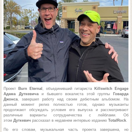
Проект
Burn Eternal
, объединивший гитариста
Killswitch Engage
Адама Дуткевича
и бывшего вокалиста этой группы
Говарда
Джонса
, завершил работу над своим дебютным альбомом. На
данный момент релиз полностью готов, однако музыканты
продолжают обсуждать условия его выпуска и рассматривают
различные варианты сотрудничества с лейблами. Об
этом
Дуткевич
рассказал в недавнем интервью изданию
TotalRock
.
По его словам, музыкальная часть проекта завершена, но