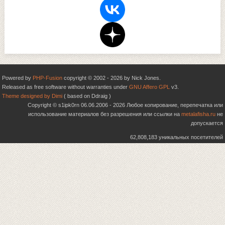
Powered by
PHP-Fusion
copyright © 2002 - 2026 by Nick Jones.
Released as free software without warranties under
GNU Affero GPL
v3.
Theme designed by Dimi
( based on Ddraig )
Copyright © s1ipk0rn 06.06.2006 - 2026 Любое копирование, перепечатка или
использование материалов без разрешения или ссылки на
metalafisha.ru
не
допускается
62,808,183 уникальных посетителей