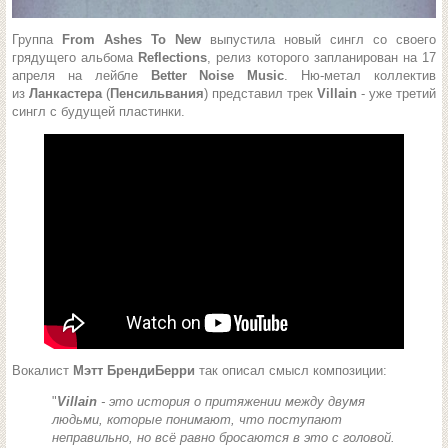
Группа
From Ashes To New
выпустила новый сингл со своего
грядущего альбома
Reflections
, релиз которого запланирован на 17
апреля на лейбле
Better Noise Music
. Ню-метал коллектив
из
Ланкастера
(
Пенсильвания
) представил трек
Villain
- уже третий
сингл с будущей пластинки.
Вокалист
Мэтт БрендиБерри
так описал смысл композиции:
"
Villain
- это история о притяжении между двумя
людьми, которые понимают, что поступают
неправильно, но всё равно бросаются в это с головой.