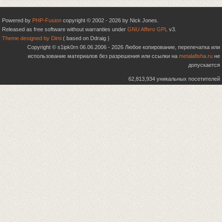
Powered by
PHP-Fusion
copyright © 2002 - 2026 by Nick Jones.
Released as free software without warranties under
GNU Affero GPL
v3.
Theme designed by Dimi
( based on Ddraig )
Copyright © s1ipk0rn 06.06.2006 - 2026 Любое копирование, перепечатка или
использование материалов без разрешения или ссылки на
metalafisha.ru
не
допускается
62,813,934 уникальных посетителей