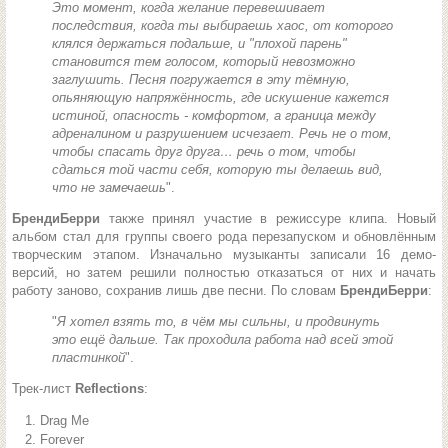
Это момент, когда желание перевешивает
последствия, когда ты выбираешь хаос, от которого
клялся держаться подальше, и "плохой парень"
становится тем голосом, который невозможно
заглушить. Песня погружается в эту тёмную,
опьяняющую напряжённость, где искушение кажется
истиной, опасность - комфортом, а граница между
адреналином и разрушением исчезает. Речь не о том,
чтобы спасать друг друга… речь о том, чтобы
сдаться той части себя, которую ты делаешь вид,
что не замечаешь
".
БрендиБерри
также принял участие в режиссуре клипа. Новый
альбом стал для группы своего рода перезапуском и обновлённым
творческим этапом. Изначально музыканты записали 16 демо-
версий, но затем решили полностью отказаться от них и начать
работу заново, сохранив лишь две песни. По словам
БрендиБерри
:
"
Я хотел взять то, в чём мы сильны, и продвинуть
это ещё дальше. Так проходила работа над всей этой
пластинкой
".
Трек-лист
Reflections
:
Drag Me
Forever