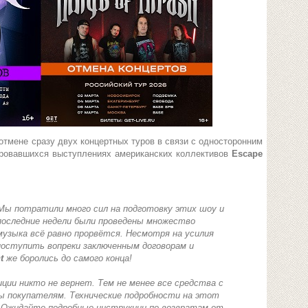
отмене сразу двух концертных туров в связи с односторонним
ировавшихся выступлениях американских коллективов
Escape
Мы потратили много сил на подготовку этих шоу и
последние недели были проведены множество
музыка всё равно прорвётся. Несмотря на усилия
оступить вопреки заключенным договорам и
t
же боролись до самого конца!
ции никто не вернет. Тем не менее все средства с
ы покупателям. Технические подробности на этот
. Ожидайте подробные инструкции по возвратам от