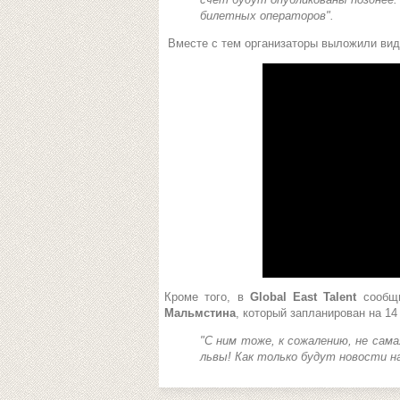
билетных операторов".
Вместе с тем организаторы выложили ви
Кроме того, в
Global East Talent
сообщ
Мальмстина
, который запланирован на 14
"С ним тоже, к сожалению, не сам
львы! Как только будут новости н