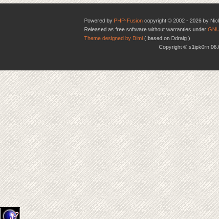
Powered by
PHP-Fusion
copyright © 2002 - 2026 by Nic
Released as free software without warranties under
GNU
Theme designed by Dimi
( based on Ddraig )
Copyright © s1ipk0rn 0