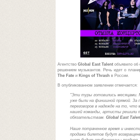
Агентство
Global East Talent
объявило об 
решением музыкантов. Речь идет о план
The Fate
и
Kings of Thrash
в России.
В опубликованном заявлении отмечается:
"Эти туры готовились месяцами. 
уже были на финишной прямой. За 
переговоров в надежде на то, что 
нашей команды, артисты решили п
обязательствам.
Global East Talen
Наше потраченное время и инвести
продажи билетов будут возвращен
счет будут опубликованы позднее