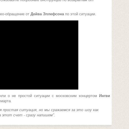
део-обращение от
Дейва Эллефсона
по этой ситуации.
или о не простой ситуации с московским концертом
Ингви
 марта
.
ая простая ситуация, но мы сражаемся за это шоу как
а этот счет - сразу напишем".