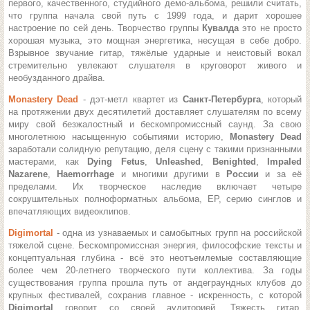
первого, качественного, студийного демо-альбома, решили считать,
что группа начала свой путь с 1999 года, и дарит хорошее
настроение по сей день.
Творчество группы
Кувалда
это не просто
хорошая музыка, это мощная энергетика, несущая в себе добро.
Взрывное звучание гитар, тяжёлые ударные и неистовый вокал
стремительно увлекают слушателя в круговорот живого и
необузданного драйва.
Monastery Dead
- дэт-метл квартет из
Санкт-Петербурга
, который
на протяжении двух десятилетий доставляет слушателям по всему
миру свой безжалостный и бескомпромиссный саунд. За свою
многолетнюю насыщенную событиями историю,
Monastery Dead
заработали солидную репутацию, деля сцену с такими признанными
мастерами, как
Dying Fetus
,
Unleashed
,
Benighted
,
Impaled
Nazarene
,
Haemorrhage
и многими другими в
России
и за её
пределами. Их творческое наследие включает четыре
сокрушительных полноформатных альбома, ЕР, серию синглов и
впечатляющих видеоклипов.
Digimortal
- одна из узнаваемых и самобытных групп на российской
тяжелой сцене. Бескомпромиссная энергия, философские тексты и
концептуальная глубина - всё это неотъемлемые составляющие
более чем 20-летнего творческого пути коллектива.
За годы
существования группа прошла путь от андеграундных клубов до
крупных фестивалей, сохранив главное - искренность, с которой
Digimortal
говорит со своей аудиторией. Тяжесть гитар,