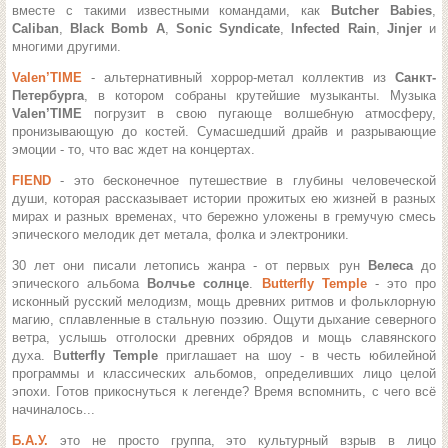
вместе с такими известными командами, как
Butcher Babies
,
Caliban
,
Black Bomb A
,
Sonic Syndicate
,
Infected Rain
,
Jinjer
и
многими другими.
Valen’TIME
- альтернативный хоррор-метал коллектив из
Санкт-
Петербурга
, в котором собраны крутейшие музыканты. Музыка
Valen’TIME
погрузит в свою пугающе волшебную атмосферу,
пронизывающую до костей. Сумасшедший драйв и разрывающие
эмоции - то, что вас ждет на концертах.
FIEND
- это бесконечное путешествие в глубины человеческой
души, которая рассказывает истории прожитых ею жизней в разных
мирах и разных временах, что бережно уложены в
гремучую смесь
эпического мелодик дет метала, фолка и электроники.
30 лет они писали летопись жанра - от первых рун
Велеса
до
эпического альбома
Волчье солнце
.
Butterfly Temple
- это про
исконный русский мелодизм, мощь древних ритмов и фольклорную
магию, сплавленные в стальную поэзию.
Ощути дыхание северного
ветра, услышь отголоски древних обрядов и мощь славянского
духа. B
utterfly Temple
приглашает на шоу - в честь юбилейной
программы и классических альбомов, определивших лицо целой
эпохи.
Готов прикоснуться к легенде? Время вспомнить, с чего всё
начиналось...
Б.А.У.
это не просто группа, это культурный взрыв в лицо