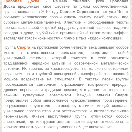
Гробовая Доска
- м
ашина тяжёлого рока
Гробовая
Доска
продолжает своё шествие по умам соотечественников.
Группа, созданная в 2010 году
Сергеем Сорокиным
, вот уже 15 лет
обличает человеческие пороки сквозь призму едкой сатиры под
суровый метал-аккомпанемент. Хлёсткие и злободневные тексты
пронизывают своей остротой сердца слушателей насквозь, надолго
западая в душу, а убойный и прямолинейный поток метал-риффов
заставляет трясти конечностями прямо в такт каждой композиции.
Группа
Сварга
на протяжении более четверти века занимает особое
место в отечественном фолк-метале, представляя собой
уникальный феномен, который сочетает в себе элементы
традиционной народной музыки и современной металлической
эстетики.
Их творчество характеризуется не только неповторимым
звучанием, но и глубокой насыщенной атмосферой, оказывающей
мощное воздействие на слушателя. В текстах песен группы
прослеживается символизм, отражающий настроение природы,
древние верования и традиции предков, что делает их творчество
важным культурным артефактом. Каждый альбом
Сварги
представляет собой многослойное художественное произведение,
погружающее слушателя в атмосферу магии и эмоций, создавая
уникальное пространство для эстетического и интеллектуального
переживания. Живые выступления группы отличаются особой
энергетикой, где инструментальные партии звучат атмосферно, а
харизматичность участников усиливает общее впечатление.