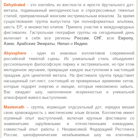
Dehydrated
- это коктейль из жесткости и ярости брутального дэт-
метала, подмешанный мелодичностью и спрогрессивных тяжелых
стилей, приправленный женским экстремальным вокалом.
За время
существования группа выпустила три полноформатных альбома,
шесть ЕР, и множество клипов. Приняла участие в международных
фестивалях. Гастрольная география группы на сегодняшний день
включает в себя все регионы
России
,
СНГ
, всю
Европу
,
Азию
,
Арабские Эмираты
,
Непал
и
Индию
.
Abyssphere
- один из знаковых коллективов современной
российской тяжёлой сцены.
Их уникальный стиль объединяет
русскоязычную философскую лирику и экстремальное, но при этом
мелодичное звучание, превращая каждое выступление в настоящий
праздник для ценителей метала.
На фестивале группа представит
насыщенный сет-лист, состоящий из проверенных временем хитов,
которые подарят энергию и эмоции, которые невозможно забыть.
Вас ожидает шоу, наполненное искренностью и уникальной
атмосферой живого выступления.
Mastemath
– группа, играющая олдсукльный дэт, изредка мешая
свою кровожадность с мистическим злым блэком.
Коллектив имеет
огромный опыт выступлений, включая крупные фестивали со
знаменитыми зарубежными и отечественными командами,
совместный опыт работы с Независимой Федерацией Рестлинга
России, шизофренические незабываемые шоу на ключевых