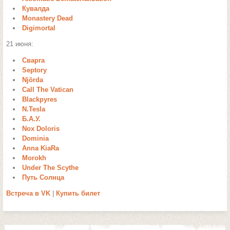
Кувалда
Monastery Dead
Digimortal
21 июня:
Сварга
Septory
Njörda
Call The Vatican
Blackpyres
N.Tesla
Б.А.У.
Nox Doloris
Dominia
Anna KiaRa
Morokh
Under The Scythe
Путь Солнца
Встреча в VK
|
Купить билет