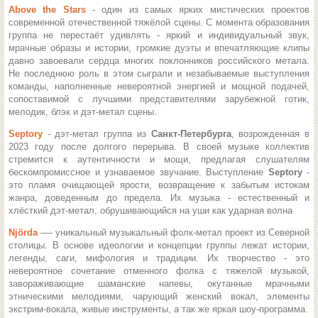
Above the Stars
- один из самых ярких мистических проектов
современной отечественной тяжёлой сцены. С момента образования
группа не перестаёт удивлять - яркий и индивидуальный звук,
мрачные образы и истории, громкие дуэты и впечатляющие клипы
давно завоевали сердца многих поклонников российского метала.
Не последнюю роль в этом сыграли и незабываемые выступления
команды, наполненные невероятной энергией и мощной подачей,
сопоставимой с лучшими представителями зарубежной готик,
мелодик, блэк и дэт-метал сцены.
Septory
- дэт-метал группа из
Санкт-Петербурга
, возрожденная в
2023 году после долгого перерыва. В своей музыке коллектив
стремится к аутентичности и мощи, предлагая слушателям
бескомпромиссное и узнаваемое звучание.
Выступление
Septory
-
это пламя очищающей ярости, возвращение к забытым истокам
жанра, доведенным до предела. Их музыка - естественный и
хлёсткий дэт-метал, обрушивающийся на уши как ударная волна
Njörda
—- уникальный музыкальный фолк-метал проект из Северной
столицы. В основе идеологии и концепции группы лежат истории,
легенды, саги, мифология и традиции. Их творчество - это
невероятное сочетание отменного фолка с тяжелой музыкой,
завораживающие шаманские напевы, окутанные мрачными
этническими мелодиями, чарующий женский вокал, элементы
экстрим-вокала, живые инструменты, а так же яркая шоу-программа.