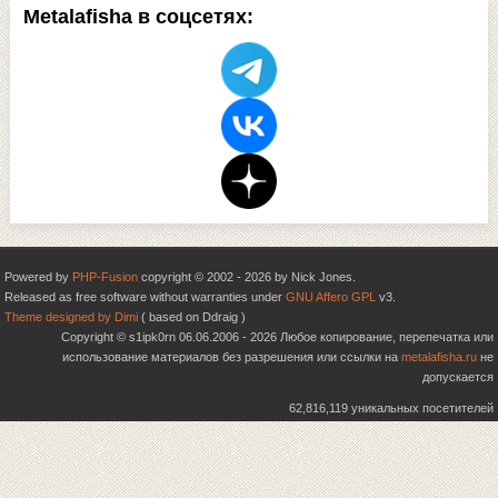
Metalafisha в соцсетях:
Powered by
PHP-Fusion
copyright © 2002 - 2026 by Nick Jones.
Released as free software without warranties under
GNU Affero GPL
v3.
Theme designed by Dimi
( based on Ddraig )
Copyright © s1ipk0rn 06.06.2006 - 2026 Любое копирование, перепечатка или
использование материалов без разрешения или ссылки на
metalafisha.ru
не
допускается
62,816,119 уникальных посетителей