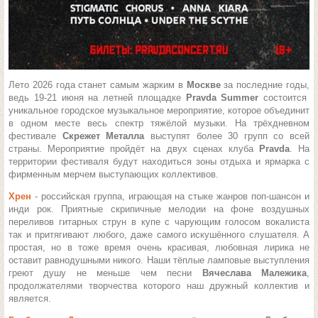
Лето 2026 года станет самым жарким в
Москве
за последние годы,
ведь 19-21 июня на летней площадке
Pravda Summer
состоится
уникальное городское музыкальное мероприятие, которое объединит
в одном месте весь спектр тяжёлой музыки. На трёхдневном
фестивале
Скрежет Металла
выступят более 30 групп со всей
страны. Мероприятие пройдёт на двух сценах клуба
Pravda
. На
территории фестиваля будут находиться зоны отдыха и ярмарка с
фирменным мерчем выступающих коллективов.
Хрен
- российская группа, играющая на стыке жанров поп-шансон и
инди рок. Приятные скрипичные мелодии на фоне воздушных
переливов гитарных струн в купе с чарующим голосом вокалиста
так и притягивают любого, даже самого искушённого слушателя. А
простая, но в тоже время очень красивая, любовная лирика не
оставит равнодушными никого. Наши тёплые ламповые выступления
греют душу не меньше чем песни
Вячеслава Малежика
,
продолжателями творчества которого наш дружный коллектив и
является.