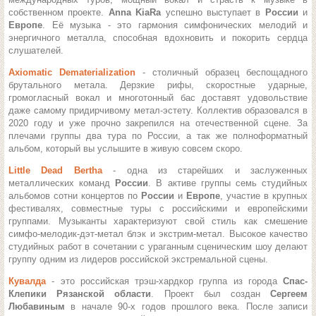
собственном проекте.
Anna KiaRa
успешно выступает в
России
и
Европе
. Её музыка - это гармония симфонических мелодий и
энергичного металла, способная вдохновить и покорить сердца
слушателей.
Axiomatic Dematerialization
- столичный образец беспощадного
брутального метала. Дерзкие рифы, скоростные ударные,
громогласный вокал и многотонный бас доставят удовольствие
даже самому придирчивому метал-эстету. Коллектив образовался в
2020 году и уже прочно закрепился на отечественной сцене. За
плечами группы два тура по России, а так же полноформатный
альбом, который вы услышите в живую совсем скоро.
Little Dead Bertha
- одна из старейших и заслуженных
металлических команд
России
. В активе группы семь студийных
альбомов сотни концертов по
России
и
Европе
, участие в крупных
фестивалях, совместные туры с российскими и европейскими
группами. Музыканты характеризуют свой стиль как смешение
симфо-мелодик-дэт-метал блэк и экстрим-метал. Высокое качество
студийных работ в сочетании с ураганным сценическим шоу делают
группу одним из лидеров российской экстремальной сцены.
Кувалда
- это российская трэш-хардкор группа из города
Спас-
Клепики Рязанской области
.
Проект был создан
Сергеем
Любавиным
в начале 90-х годов прошлого века. После записи