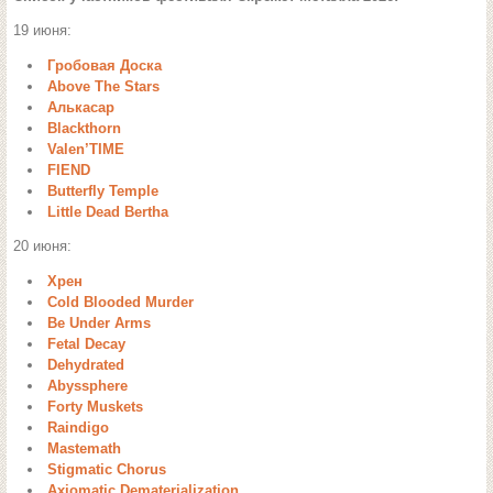
19 июня:
Гробовая Доска
Above The Stars
Алькасар
Blackthorn
Valen’TIME
FIEND
Butterfly Temple
Little Dead Bertha
20 июня:
Хрен
Cold Blooded Murder
Be Under Arms
Fetal Decay
Dehydrated
Abyssphere
Forty Muskets
Raindigo
Mastemath
Stigmatic Chorus
Axiomatic Dematerialization