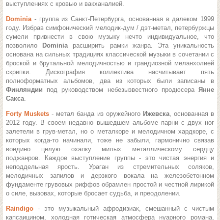
выступлениях с кровью и вакханалией.
Dominia
- группа из Санкт-Петербурга, основанная в далеком 1999
году. Избрав симфонический мелодик-дум / дэт-метал, петербуржцы
сумели привнести в свою музыку нечто индивидуальное, что
позволило
Dominia
расширить рамки жанра. Эта уникальность
основана на сильных традициях классической музыки в сочетании с
броской и брутальной мелодичностью и грандиозной меланхолией
скрипки.
Дискография коллектива насчитывает пять
полноформатных альбомов, два из которых были записаны в
Финляндии
под руководством небезызвестного продюсера
Янне
Сакса
.
Forty Muskets
- метал банда из оружейного
Ижевска
, основанная в
2012 году. В своем недавно вышедшем альбоме парни с двух ног
залетели в грув-метал, но о металкоре и мелодичном хардкоре, с
которых когда-то начинали, тоже не забыли, гармонично связав
воедино целую охапку милых металлическому сердцу
поджанров.
Каждое выступление группы - это чистая энергия и
неподдельная ярость. Ураган из стремительных соляков,
мелодичных запилов и дерзкого вокала на железобетонном
фундаменте грувовых риффов обрамлен простой и честной лирикой
о силе, вызовах, которые бросает судьба, и преодолении.
Raindigo
- это музыкальный афродизиак, смешанный с чистым
капсаицином, холодная готическая атмосфера нуарного романа,