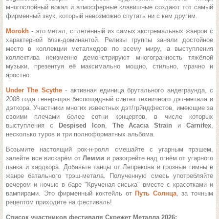
многослойный вокал и атмосферные клавишные создают тот самый
фирменный звук, который невозможно спутать ни с кем другим.
Morokh
- это метал, сплетённый из самых экстремальных жанров с
характерной блэк-доминантой. Релизы группы заняли достойное
место в коллекции металхедов по всему миру, а
выступления
коллектива неизменно демонстрируют многогранность тяжёлой
музыки, презентуя её максимально мощно, стильно, мрачно и
яростно.
Under The Scythe
- активная единица брутального андеграунда, с
2008 года генерящая беспощадный синтез техничного дэт-метала и
дэткора. Участники многих известных дэт/грйндфестов, имеющие за
своими плечами более сотни концертов, в числе которых
выступления с
Despised Icon
,
The Acacia Strain
и
Carnifex
,
несколько туров и три полноформатных альбома.
Возьмите настоящий рок-н-ролл смешайте с угарным трэшем,
залейте все вискарём от
Лемми
и разогрейте над огнём от угарного
панка и хардкора. Добавьте танцы от Лепрекона и грозные гимны в
жанре батального трэш-метала. Полученную смесь употребляйте
вечером и ночью в баре "Крученая сиська" вместе с красотками и
вампирами.
Это фирменный коктейль от
Путь Солнца
, за точным
рецептом приходите на фестиваль!
Список участников фестиваля Скрежет Металла 2026: