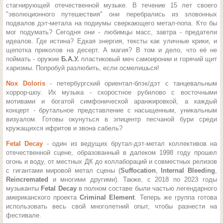
стагнирующей отечественной музыке. В течение 15 лет своего
"эволюционного путешествия" они перебрались из зловонных
подвалов дэт-метала на подиумы сверкающего метал-попа. Кто бы
мог подумать? Сегодня они - любимцы масс, завтра - предатели
идеалов. Где истина? Едкая энергия, тексты как уличные крики, и
щепотка приколов на десерт. А магия? В том и дело, что её не
поймать - оружие
Б.А.У.
пластиковый меч самоиронии и горячий щит
харизмы. Попробуй разлюбить, если осмелишься!
Nox Doloris
- петербургский ориентал-блэк/дэт с танцевальным
хоррор-шоу. Их музыка - скоростное рубилово с восточными
мотивами и богатой симфонической аранжировкой, а каждый
концерт - брутальное представление с насыщенным, уникальным
визуалом.
Готовы окунуться в эпицентр песчаной бури среди
кружащихся ифритов и звона сабель?
Fetal Decay
- один из ведущих брутал-дэт-метал коллективов на
отечественной сцене, образованный в далеком 1998 году прошел
огонь и воду, от местных ДК до коллабораций и совместных релизов
с гигантами мировой метал сцены (
Suffocation
,
Internal Bleeding
,
Reincremated
и многими другими). Также, с 2018 по 2023 годы
музыканты
Fetal Decay
в полном составе были частью легендарного
американского проекта
Criminal Element
.
Теперь же группа готова
использовать весь свой многолетний опыт, чтобы разнести на
фестивале.