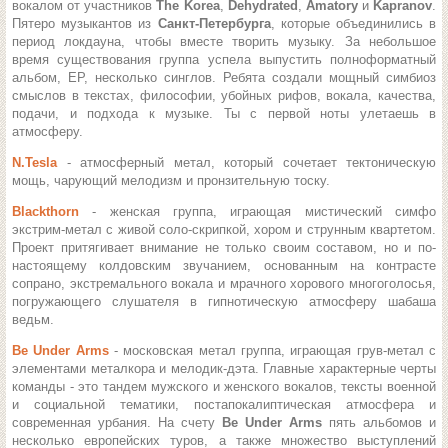
вокалом от участников
The Korea
,
Dehydrated
,
Amatory
и
Kapranov
.
Пятеро музыкантов из
Санкт-Петербурга
, которые объединились в
период локдауна, чтобы вместе творить музыку. За небольшое
время существования группа успела выпустить полноформатный
альбом, ЕР, несколько синглов.
Ребята создали мощный симбиоз
смыслов в текстах, философии, убойных рифов, вокала, качества,
подачи, и подхода к музыке. Ты с первой ноты улетаешь в
атмосферу.
N.Tesla
- атмосферный метал, который сочетает тектоническую
мощь, чарующий мелодизм и пронзительную тоску.
Blackthorn
- женская группа, играющая мистический симфо
экстрим-метал с живой соло-скрипкой, хором и струнным квартетом.
Проект притягивает внимание не только своим составом, но и по-
настоящему колдовским звучанием, основанным на контрасте
сопрано, экстремального вокала и мрачного хорового многоголосья,
погружающего слушателя в гипнотическую атмосферу шабаша
ведьм.
Be Under Arms
- московская метал группа, играющая грув-метал с
элементами металкора и мелодик-дэта.
Главные характерные черты
команды - это тандем мужского и женского вокалов, тексты военной
и социальной тематики, постапокалиптическая атмосфера и
современная урбания.
На счету
Be Under Arms
пять альбомов и
несколько европейских туров, а также множество выступлений