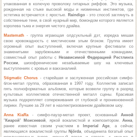
упакованная в колючую проволоку гитарных риффов. Это музыка,
рожденная на стыке высокой моды и низменных инстинктов, где
эстетика встречается с яростью.
Raindigo
- это способ заглянуть в
собственные тени, в свой нуарный мир, бомондом которого является
королева тьма и энергия чистого драйва.
Mastemath
- группа играющая олдсукльный дэт, изредка мешая
свою кровожадность с мистическим злым блэком. Группа имеет
огромный опыт выступлений, включая крупные фестивали со
знаменитыми зарубежными и отечественными командами,
совместный опыт работы с
Независимой Федерацией Рестлинга
России
, шизофренические незабываемые шоу на ключевых
выступлениях с кровью и вакханалией.
Stigmatic Chorus
- старейшая и заслуженная российская симфо-
блэк-метал группа, образованная в 1997 году. Коллектив записал
пять полноформатных альбомов, которые возвели группу в разряд
культовых коллективов отечественной металл сцены. Красивая
музыка подкрепляет сопереживания от глубокой и проникновенной
лирики. Лучшее за 29 лет в наэлектризованном драйвовом шоу.
Anna KiaRa
- симфо-пауэр-метал проект, основанный
Анной
"
Киарой
"
Моисеевой
, яркой вокалисткой и композитором.
Анна
,
ранее известная своим участием в
Imperial Age
, а сейчас
являющаяся вокалисткой группы
Njörda
, объединила богатый опыт
международных туров, мощный вокал и страсть к музыке в