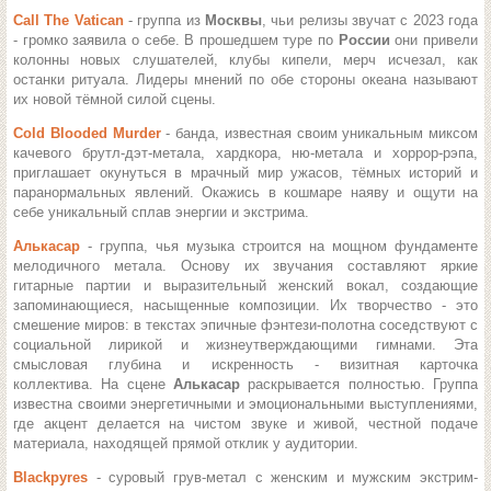
Call The Vatican
- группа из
Москвы
, чьи релизы звучат с 2023 года
- громко заявила о себе. В прошедшем туре по
России
они привели
колонны новых слушателей, клубы кипели, мерч исчезал, как
останки ритуала. Лидеры мнений по обе стороны океана называют
их новой тёмной силой сцены.
Cold Blooded Murder
- б
анда, известная своим уникальным миксом
качевого брутл-дэт-метала, хардкора, ню-метала и хоррор-рэпа,
приглашает окунуться в мрачный мир ужасов, тёмных историй и
паранормальных явлений.
Окажись в кошмаре наяву и ощути на
себе уникальный сплав энергии и экстрима.
Алькасар
- группа, чья музыка строится на мощном фундаменте
мелодичного метала. Основу их звучания составляют яркие
гитарные партии и выразительный женский вокал, создающие
запоминающиеся, насыщенные композиции.
Их творчество - это
смешение миров: в текстах эпичные фэнтези-полотна соседствуют с
социальной лирикой и жизнеутверждающими гимнами. Эта
смысловая глубина и искренность - визитная карточка
коллектива.
На сцене
Алькасар
раскрывается полностью. Группа
известна своими энергетичными и эмоциональными выступлениями,
где акцент делается на чистом звуке и живой, честной подаче
материала, находящей прямой отклик у аудитории.
Blackpyres
- суровый грув-метал с женским и мужским экстрим-