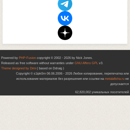
Powered by
PHP-Fusion
copyright © 2002 - 2026 by Nick Jones.
Released as free software without warranties under
GNU Affero GPL
v3.
Theme designed by Dimi
( based on Ddraig )
Copyright © s1ipk0rn 06.06.2006 - 2026 Любое копирование, перепечатка или
использование материалов без разрешения или ссылки на
metalafisha.ru
не
допускается
62,820,002 уникальных посетителей