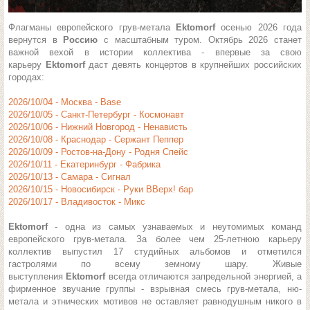
Флагманы европейского грув-метала
Ektomorf
осенью 2026 года
вернутся в
Россию
с масштабным туром. Октябрь 2026 станет
важной вехой в истории коллектива - впервые за свою
карьеру
Ektomorf
даст девять концертов в крупнейших российских
городах:
2026/10/04 - Москва - Base
2026/10/05 - Санкт-Петербург - Космонавт
2026/10/06 - Нижний Новгород - Ненависть
2026/10/08 - Краснодар - Сержант Пеппер
2026/10/09 - Ростов-на-Дону - Родня Спейс
2026/10/11 - Екатеринбург - Фабрика
2026/10/13 - Самара - Сигнал
2026/10/15 - Новосибирск - Руки ВВерх! бар
2026/10/17 - Владивосток - Микс
Ektomorf
- одна из самых узнаваемых и неутомимых команд
европейского грув-метала. За более чем 25-летнюю карьеру
коллектив выпустил 17 студийных альбомов и отметился
гастролями по всему земному шару. Живые
выступления
Ektomorf
всегда отличаются запредельной энергией, а
фирменное звучание группы - взрывная смесь грув-метала, ню-
метала и этнических мотивов не оставляет равнодушным никого в