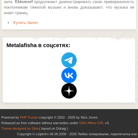
зале.
Ektomorf
продолжают демонстрировать свою приверженность
поклонникам тяжелой музыки и вновь доказывают, что музыка не
знает границ.
Купить билет
Metalafisha в соцсетях:
Powered by
PHP-Fusion
copyright © 2002 - 2026 by Nick Jones.
Released as free software without warranties under
GNU Affero GPL
v3.
Theme designed by Dimi
( based on Ddraig )
Copyright © s1ipk0rn 06.06.2006 - 2026 Любое копирование, перепечатка или