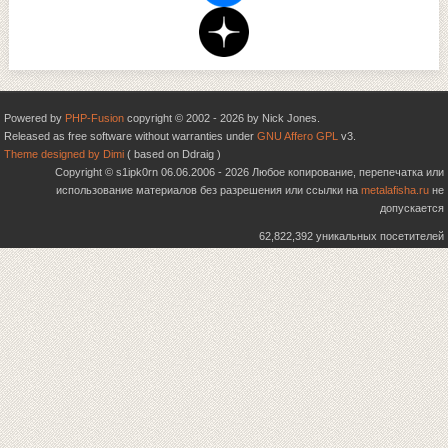
Powered by
PHP-Fusion
copyright © 2002 - 2026 by Nick Jones.
Released as free software without warranties under
GNU Affero GPL
v3.
Theme designed by Dimi
( based on Ddraig )
Copyright © s1ipk0rn 06.06.2006 - 2026 Любое копирование, перепечатка или
использование материалов без разрешения или ссылки на
metalafisha.ru
не
допускается
62,822,392 уникальных посетителей