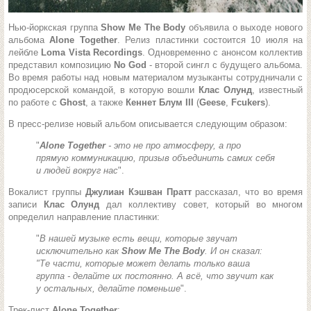
Нью-йоркская группа
Show Me The Body
объявила о выходе нового
альбома
Alone Together
. Релиз пластинки состоится 10 июля на
лейбле
Loma Vista Recordings
.
Одновременно с анонсом коллектив
представил композицию
No God
- второй сингл с будущего альбома.
Во время работы над новым материалом музыканты сотрудничали с
продюсерской командой, в которую вошли
Клас Олунд
, известный
по работе с
Ghost
, а также
Кеннет Блум III
(
Geese
,
Fcukers
).
В пресс-релизе новый альбом описывается следующим образом:
"
Alone Together
- это не про атмосферу, а про
прямую коммуникацию, призыв объединить самих себя
и людей вокруг нас
".
Вокалист группы
Джулиан Кэшван Пратт
рассказал, что во время
записи
Клас Олунд
дал коллективу совет, который во многом
определил направление пластинки:
"
В нашей музыке есть вещи, которые звучат
исключительно как
Show Me The Body
. И он сказал:
"Те части, которые может делать только ваша
группа - делайте их постоянно. А всё, что звучит как
у остальных, делайте поменьше
".
Трек-лист
Alone Together
: