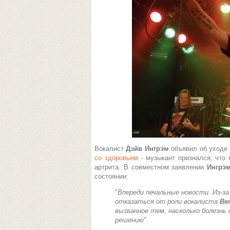
Вокалист
Дэйв Ингрэм
объявил об уходе 
со здоровьем
- музыкант признался, что
артрита. В совместном заявлении
Ингрэ
состоянии:
"
Впереди печальные новости. Из-з
отказаться от роли вокалиста
Be
вызванное тем, насколько болезнь
решению
".