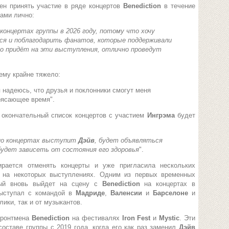
ен принять участие в ряде концертов
Benediction
в течение
ками лично:
концертах группы в 2026 году, потому что хочу
я и поблагодарить фанатов, которые поддерживали
кто придёт на эти выступления, отлично проведут
ему крайне тяжело:
я надеюсь, что друзья и поклонники смогут меня
трясающее время".
о окончательный список концертов с участием
Ингрэма
будет
нно концертах выступит
Дэйв
, будет объявляться
 будет зависеть от состояния его здоровья
".
ирается отменять концерты и уже пригласила нескольких
на некоторых выступлениях. Одним из первых временных
рый вновь выйдет на сцену с
Benediction
на концертах в
ыступал с командой в
Мадриде
,
Валенсии
и
Барселоне
и
ики, так и от музыкантов.
фронтмена
Benediction
на фестивалях
Iron Fest
и
Mystic
. Эти
оставе группы с 2019 года, когда его как раз заменил
Дэйв