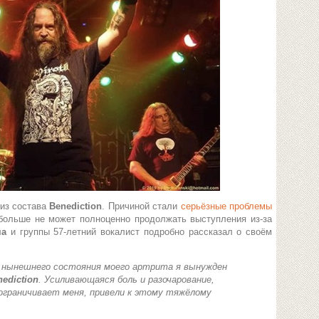
из состава
Benediction
. Причиной стали
серьёзные проблемы
 больше не может полноценно продолжать выступления из-за
ма
и группы 57-летний вокалист подробно рассказал о своём
а нынешнего состояния моего артрита я вынужден
nediction
. Усиливающаяся боль и разочарование,
 ограничивает меня, привели к этому тяжёлому