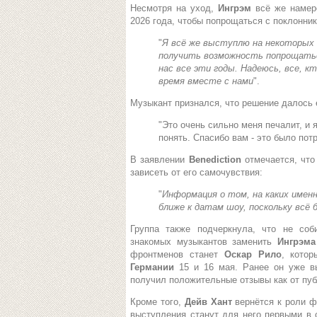
Несмотря на уход,
Ингрэм
всё же намер
2026 года, чтобы попрощаться с поклонни
"
Я всё же выступлю на некоторых 
получить возможность попрощатьс
нас все эти годы. Надеюсь, все, 
время вместе с нами
".
Музыкант признался, что решение далось 
"Это очень сильно меня печалит, и 
понять. Спасибо вам - это было по
В заявлении
Benediction
отмечается, чт
зависеть от его самочувствия:
"
Информация о том, на каких име
ближе к датам шоу, поскольку всё
Группа также подчеркнула, что не соб
знакомых музыкантов заменить
Ингрэма
фронтменов станет
Оскар Рило
, кото
Германии
15 и 16 мая. Ранее он уже в
получил положительные отзывы как от публ
Кроме того,
Дейв Хант
вернётся к роли 
выступления станут для него первыми в с