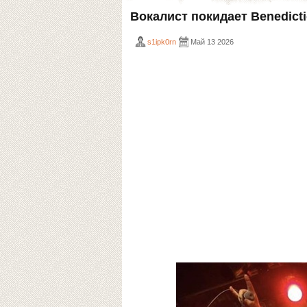
Вокалист покидает Benedict
s1ipk0rn
Май 13 2026