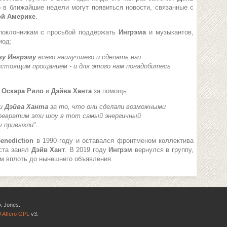
о в ближайшие недели могут появиться новости, связанные с
й Америке
.
поклонникам с просьбой поддержать
Ингрэма
и музыкантов,
иод:
ву Ингрэму
всего наилучшего и сделать его
астоящим прощанием - и для этого нам понадобитесь
и
Оскара Рило
и
Дэйва Ханта
за помощь:
и
Дэйва Ханта
за то, что они сделали возможными
ревратим эти шоу в тот самый энергичный
ы привыкли
".
enediction
в 1990 году и оставался фронтменом коллектива
иста занял
Дэйв Хант
. В 2019 году
Ингрэм
вернулся в группу,
ом вплоть до нынешнего объявления.
k Jones.
 Affero GPL
v3.