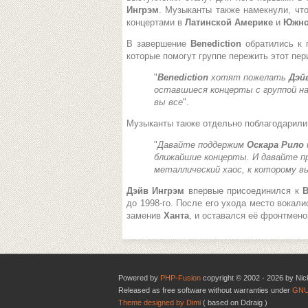
Ингрэм
. Музыканты также намекнули, чт
концертами в
Латинской Америке
и
Южно
В завершение
Benediction
обратились к 
которые помогут группе пережить этот пер
"
Benediction
хотят пожелать
Дэй
оставшиеся концерты с группой н
вы все
".
Музыканты также отдельно поблагодарил
"
Давайте поддержим
Оскара Рило
ближайшие концерты. И давайте п
металлический хаос, к которому в
Дэйв Ингрэм
впервые присоединился к
B
до 1998-го. После его ухода место вокал
заменив
Ханта
, и оставался её фронтмен
Powered by
PHP-Fusion
copyright © 2002 - 2026 by Nic
Released as free software without warranties under
GNU
Theme designed by Dimi
( based on Ddraig )