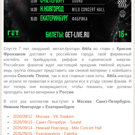
Спустя 7 лет ожиданий, метал-бунтари
Attila
во главе с
Крисом
Фронзаком
доставят в российские города свой фирменный
коктейль из брейкдаунов, риффов и сценической энергии.
Российских фанатов ждет настоящий праздник тяжёлой музыки,
ведь группа обещает представить как свежий материал с новейшего
релиза
Concrete Throne
, так и все главные свои хиты.
Attila
никогда
не играли по правилам и всегда делали все в угоду своим фанам. И
вот теперь они возвращаются, чтобы показать, как должны
проходить метал-вечеринки в
России
.
В этот раз коллектив выступит в
Москве
,
Санкт-Петербурге
,
Нижнем Новгороде
и
Екатеринбурге
:
2026/09/12 - Москва - VK Staduim
2026/09/13 - Санкт-Петербург - Sound
2026/09/14 - Нижний Новгород - Milo Concert Hall
2026/09/16 - Екатеринбург - Fabrika