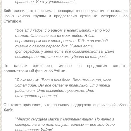
правильно. Я хочу участвовать
".
Зейн
заявил, что принимал непосредственное участие в создании
новых клипов группы и предоставил архивные материалы со
Статиком
.
"
Все эти кадры с
Уэйном
в новых клипах - это мои
съемки. Они взяли все из моих видео. Я был
сорежиссером всех этих роликов. Я был на каждой
съемке с самого первого дня. У меня есть
фотографии, у меня есть все доказательства. Даже
несмотря на то, что мое имя убрали из титров
".
По словам режиссера, именно он предложил сделать
полнометражный фильм об
Уэйне
.
"
Я сказал им: "Вот в чем дело. Это именно то, чего
хотел Уэйн. Вы все делаете правильно. Эти треки
работают. Это выглядит правильно. Это
ощущается правильно
".
Он также признался, что поначалу поддержал сценический образ
Xer0
:
"
Многих смущала маска с мертвым лицом. Но лично я
смотрел на это так: силуэт, волосы — все это было
посвящением
Уэйну
".