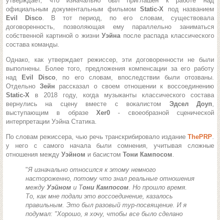
утверждает, что изначально был приглашен к работе над
официальным документальным фильмом
Static-X
под названием
Evil Disco
. В тот период, по его словам, существовала
договоренность, позволяющая ему параллельно заниматься
собственной картиной о жизни
Уэйна
после распада классического
состава команды.
Однако, как утверждает режиссер, эти договоренности не были
выполнены. Более того, предложения компенсации за его работу
над
Evil Disco
, по его словам, впоследствии были отозваны.
Отдельно
Зейн
рассказал о своем отношении к воссоединению
Static-X
в 2018 году, когда музыканты классического состава
вернулись на сцену вместе с вокалистом
Эдсел Доуп
,
выступающим в образе
Xer0
- своеобразной сценической
интерпретации Уэйна Статика.
По словам режиссера, чью речь транскрибировало издание
ThePRP
.
у него с самого начала были сомнения, учитывая сложные
отношения между
Уэйном
и басистом
Тони Кампосом
.
"
Я изначально относился к этому немного
настороженно, потому что знал реальные отношения
между
Уэйном
и Т
они Кампосом
. Но прошло время.
То, как мне подали это воссоединение, казалось
правильным. Это был разовый тур-посвящение. И я
подумал: "Хорошо, я хочу, чтобы все было сделано