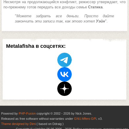
Несмотря на продолжающийся конфликт, режиссер утверждает, что
по-прежнему готов передать все доходы семье
Статика
.
"
Можете забрать все деньги. Просто дайте
закончить эти записи так, как этого хотел
Уэйн
".
Metalafisha в соцсетях:
Powered by
PHP-Fusion
copyright © 2002 - 2026 by Nick Jones.
Released as free software without warranties under
GNU Affero GPL
v3.
Theme designed by Dimi
( based on Ddraig )