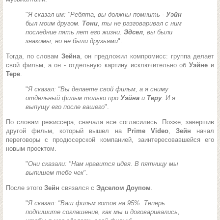
"
Я сказал им: "Ребята, вы должны помнить -
Уэйн
был моим другом.
Тони
, ты не разговаривал с ним
последние пять лет его жизни.
Эдсел
, вы были
знакомы, но не были друзьями
".
Тогда, по словам
Зейна
, он предложил компромисс: группа делает
свой фильм, а он - отдельную картину исключительно об
Уэйне
и
Тере
.
"
Я сказал: "Вы делаете свой фильм, а я сниму
отдельный фильм только про
Уэйна
и
Теру
. И я
выпущу его после вашего
".
По словам режиссера, сначала все согласились. Позже, завершив
другой фильм, который вышел на
Prime Video
,
Зейн
начал
переговоры с продюсерской компанией, заинтересовавшейся его
новым проектом.
"
Они сказали: "Нам нравится идея. В пятницу мы
выпишем тебе чек
".
После этого
Зейн
связался с
Эдселом Доупом
.
"
Я сказал: "Ваш фильм готов на 95%. Теперь
подпишите соглашение, как мы и договаривались,