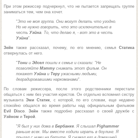
При этом режиссер подчеркнул, что не пытается запрещать группе
заниматься тем, чем она хочет.
"
Это не моя группа. Они могут делать что угодно.
Но не нужно говорить, что это исключительно в
честь
Уэйна
. То, что делаю я, - вот это в честь
Уэйна
".
Зейн
также рассказал, почему, по его мнению, семья
Статика
отвернулась от него.
"
Тони
и
Эдсел
пошли к семье и сказали: "Не
позволяйте
Мэтту
снимать этот фильм. Он
покажет
Уэйна
и
Теру
ужасными людьми,
деградировавшими наркоманами
".
По словам режиссера, после этого родственники перестали
общаться с ним без участия юристов. Он отдельно вспомнил сестру
музыканта
Эми Статик
, с которой, по его словам, еще недавно
спокойно общался во время работы над официальным фильмом
Evil Disco
.
Зейн
также подробно рассказал о своей дружбе с
Уэйном
и
Терой
.
"
Я был у них дома в
Бербанке
. Я слышал
Pighammer
раньше всех. Мы вместе ходили играть в боулинг. Я
прыгал с ними на батуте. Я снимал его в домашней