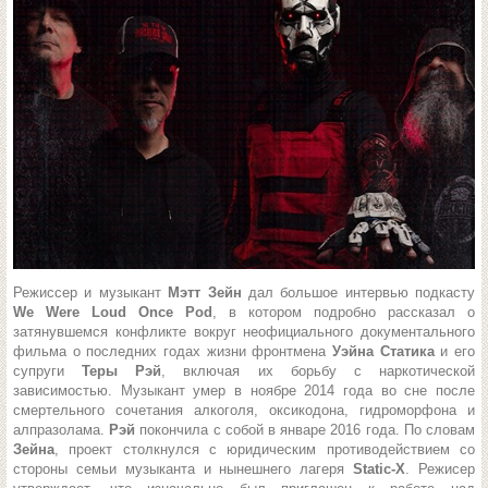
Режиссер и музыкант
Мэтт Зейн
дал большое интервью подкасту
We Were Loud Once Pod
, в котором подробно рассказал о
затянувшемся конфликте вокруг неофициального документального
фильма о последних годах жизни фронтмена
Уэйна Статика
и его
супруги
Теры Рэй
, включая их борьбу с наркотической
зависимостью. Музыкант умер в ноябре 2014 года во сне после
смертельного сочетания алкоголя, оксикодона, гидроморфона и
алпразолама.
Рэй
покончила с собой в январе 2016 года. По словам
Зейна
, проект столкнулся с юридическим противодействием со
стороны семьи музыканта и нынешнего лагеря
Static-X
. Режисер