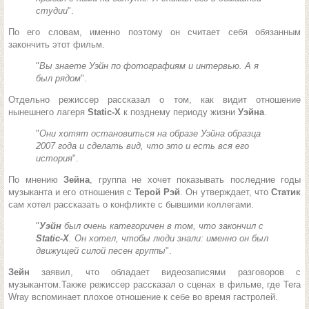
студии
".
По его словам, именно поэтому он считает себя обязанным
закончить этот фильм.
"
Вы знаете Уэйн по фотографиям и интервью. А я
был рядом
".
Отдельно режиссер рассказал о том, как видит отношение
нынешнего лагеря
Static-X
к позднему периоду жизни
Уэйна
.
"
Они хотят остановиться на образе Уэйна образца
2007 года и сделать вид, что это и есть вся его
история
".
По мнению
Зейна
, группа не хочет показывать последние годы
музыканта и его отношения с
Терой Рэй
. Он утверждает, что
Статик
сам хотел рассказать о конфликте с бывшими коллегами.
"
Уэйн
был очень категоричен в том, что закончил с
Static-X
. Он хотел, чтобы люди знали: именно он был
движущей силой песен группы
".
Зейн
заявил, что обладает видеозаписями разговоров с
музыкантом.Также режиссер рассказал о сценах в фильме, где Tera
Wray вспоминает плохое отношение к себе во время гастролей.