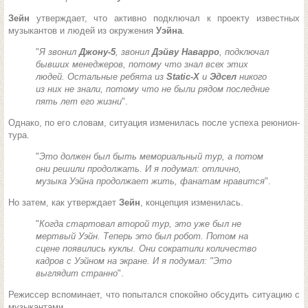
Зейн
утверждает, что активно подключал к проекту известных
музыкантов и людей из окружения
Уэйна
.
"
Я звонил
Джону-5
, звонил
Дэйву Наварро
, подключал
бывших менеджеров, потому что знал всех этих
людей. Остальные ребята из
Static-X
и
Эдсел
никого
из них не знали, потому что не были рядом последние
пять лет его жизни
".
Однако, по его словам, ситуация изменилась после успеха реюнион-
тура.
"
Это должен был быть мемориальный тур, а потом
они решили продолжать. И я подумал: отлично,
музыка Уэйна продолжает жить, фанатам нравится
".
Но затем, как утверждает
Зейн
, концепция изменилась.
"
Когда стартовал второй тур, это уже был не
мертвый Уэйн. Теперь это был робот. Потом на
сцене появились куклы. Они сократили количество
кадров с Уэйном на экране. И я подумал: "Это
выглядит странно
".
Режиссер вспоминает, что попытался спокойно обсудить ситуацию с
музыкантами.