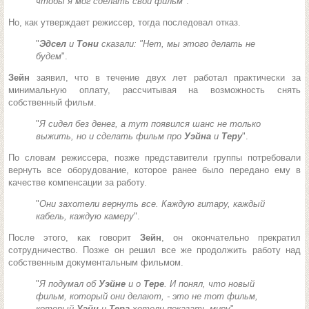
чтобы я мог сделать свой фильм
".
Но, как утверждает режиссер, тогда последовал отказ.
"
Эдсел
и
Тони
сказали: "Нет, мы этого делать не
будем
".
Зейн
заявил, что в течение двух лет работал практически за
минимальную оплату, рассчитывая на возможность снять
собственный фильм.
"
Я сидел без денег, а тут появился шанс не только
выжить, но и сделать фильм про
Уэйна
и
Теру
".
По словам режиссера, позже представители группы потребовали
вернуть все оборудование, которое ранее было передано ему в
качестве компенсации за работу.
"
Они захотели вернуть все. Каждую гитару, каждый
кабель, каждую камеру
".
После этого, как говорит
Зейн
, он окончательно прекратил
сотрудничество. Позже он решил все же продолжить работу над
собственным документальным фильмом.
"
Я подумал об
Уэйне
и о
Тере
. И понял, что новый
фильм, который они делают, - это не тот фильм,
который
Уэйн
и
Тера
хотели показать миру
".