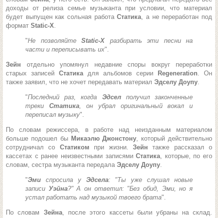
доходы от релиза семье музыканта при условии, что материал
будет выпущен как сольная работа
Статика
, а не переработан под
формат
Static-X
.
"
Не позволяйте
Static-X
разбирать эти песни на
части и переписывать их
".
Зейн
отдельно упомянул недавние споры вокруг переработки
старых записей
Статика
для альбомов серии
Regeneration
. Он
также заявил, что не хочет передавать материал
Эдселу Доупу
.
"
Последний раз, когда
Эдсел
получил законченные
треки
Статика
, он убрал оригинальный вокал и
переписал музыку
".
По словам режиссера, в работе над неизданным материалом
больше подошел бы
Микаэлю Джонстону
, который действительно
сотрудничал со
Статиком
при жизни.
Зейн
также рассказал о
кассетах с ранее неизвестными записями
Статика
, которые, по его
словам, сестра музыканта передала
Эдселу Доупу
.
"
Эми
спросила у
Эдсела
: "Ты уже слушал новые
записи
Уэйна
?" А он ответил: "Без обид, Эми, но я
устал работать над музыкой твоего брата
".
По словам
Зейна
, после этого кассеты были убраны на склад.