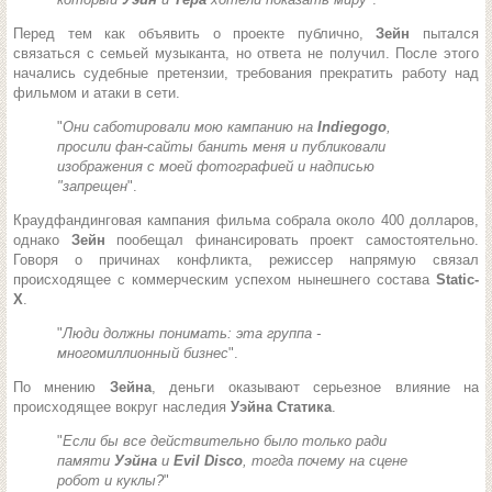
Перед тем как объявить о проекте публично,
Зейн
пытался
связаться с семьей музыканта, но ответа не получил. После этого
начались судебные претензии, требования прекратить работу над
фильмом и атаки в сети.
"
Они саботировали мою кампанию на
Indiegogo
,
просили фан-сайты банить меня и публиковали
изображения с моей фотографией и надписью
"запрещен
".
Краудфандинговая кампания фильма собрала около 400 долларов,
однако
Зейн
пообещал финансировать проект самостоятельно.
Говоря о причинах конфликта, режиссер напрямую связал
происходящее с коммерческим успехом нынешнего состава
Static-
X
.
"
Люди должны понимать: эта группа -
многомиллионный бизнес
".
По мнению
Зейна
, деньги оказывают серьезное влияние на
происходящее вокруг наследия
Уэйна Статика
.
"
Если бы все действительно было только ради
памяти
Уэйна
и
Evil Disco
, тогда почему на сцене
робот и куклы?
"