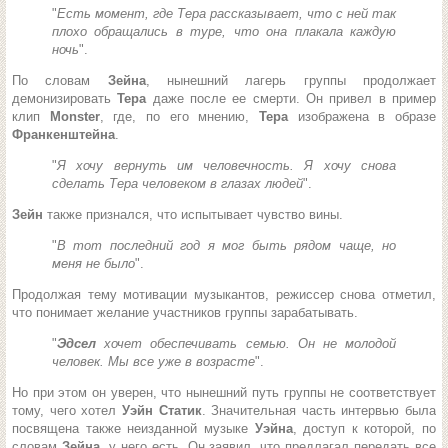
"
Есть момент, где Тера рассказывает, что с ней так
плохо обращались в туре, что она плакала каждую
ночь
".
По словам
Зейна
, нынешний лагерь группы продолжает
демонизировать
Тера
даже после ее смерти. Он привел в пример
клип
Monster
, где, по его мнению,
Тера
изображена в образе
Франкенштейна
.
"
Я хочу вернуть им человечность. Я хочу снова
сделать Тера человеком в глазах людей
".
Зейн
также признался, что испытывает чувство вины.
"
В тот последний год я мог быть рядом чаще, но
меня не было
".
Продолжая тему мотивации музыкантов, режиссер снова отметил,
что понимает желание участников группы зарабатывать.
"
Эдсел
хочет обеспечивать семью. Он не молодой
человек. Мы все уже в возрасте
".
Но при этом он уверен, что нынешний путь группы не соответствует
тому, чего хотел
Уэйн Статик
. Значительная часть интервью была
посвящена также неизданной музыке
Уэйна
, доступ к которой, по
словам
Зейна
, у него есть. Он заявил, что предлагал передать все