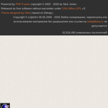
Powered by
PHP-Fusion
copyright © 2002 - 2026 by Nick Jones.
Released as free software without warranties under
GNU Affero GPL
v3.
Theme designed by Dimi
( based on Ddraig )
Copyright © s1ipk0rn 06.06.2006 - 2026 Любое копирование, перепечатка или
использование материалов без разрешения или ссылки на
metalafisha.ru
не
допускается
62,816,490 уникальных посетителей