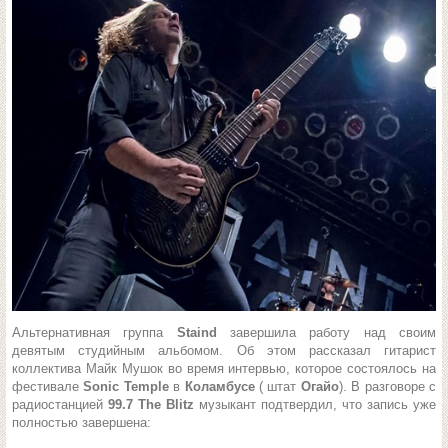
Альтернативная группа
Staind
завершила работу над своим
девятым студийным альбомом. Об этом рассказал гитарист
коллектива Майк Мушок во время интервью, которое состоялось на
фестивале
Sonic Temple
в
Коламбусе
( штат
Огайо
). В разговоре с
радиостанцией
99.7 The Blitz
музыкант подтвердил, что запись уже
полностью завершена: