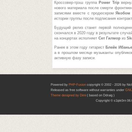
Кроссовер-трэш группа
Power Trip
верну
нового материала после смерти фронтме
записями вместе с продюсером
Якобом
истории группы после подписания контрак
Будущий релиз станет первой полноцен
скончался в 2020 году в результате случа
на концертах исполняет
Сет Гилмор
из
Sk
Ранее в этом году гитарист
Блейк Ибань
а в прошлом месяце музыканты опублико
активную фазу записи.
Powered by
PHP-Fusion
copyright © 2002 - 2026 by Nic
Released as free software without warranties under
GNU
Theme designed by Dimi
( based on Ddraig )
Copyright © s1ipk0rn 0