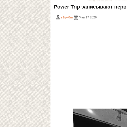
Power Trip записывают пер
s1ipk0rn
Май 17 2026