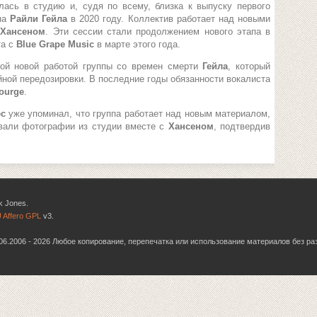
лась в студию и, судя по всему, близка к выпуску первого
на
Райли Гейла
в 2020 году. Коллектив работает над новыми
 Хансеном
. Эти сессии стали продолжением нового этапа в
та с
Blue Grape Music
в марте этого года.
ной новой работой группы со времен смерти
Гейла
, который
йной передозировки. В последние годы обязанности вокалиста
ourge
.
ес
уже упоминал, что группа работает над новым материалом,
вали фотографии из студии вместе с
Хансеном
, подтвердив
k Jones.
 Affero GPL
v3.
6.06.2006 - 2026 Любое копирование, перепечатка или использование материалов без р