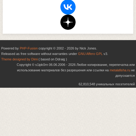
Powered by
PHP-Fusion
copyright © 2002 - 2026 by Nick Jones.
Released as free software without warranties under
GNU Affero GPL
v3.
Theme designed by Dimi
( based on Ddraig )
Copyright © s1ipk0rn 06.06.2006 - 2026 Любое копирование, перепечатка или
использование материалов без разрешения или ссылки на
metalafisha.ru
не
допускается
62,810,548 уникальных посетителей