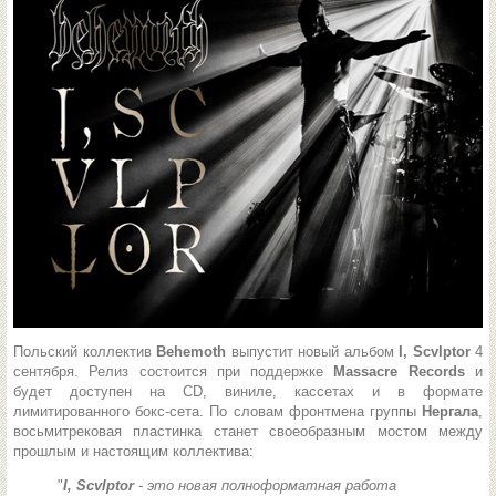
Польский коллектив
Behemoth
выпустит новый альбом
I, Scvlptor
4
сентября. Релиз состоится при поддержке
Massacre Records
и
будет доступен на CD, виниле, кассетах и в формате
лимитированного бокс-сета. По словам фронтмена группы
Нергала
,
восьмитрековая пластинка станет своеобразным мостом между
прошлым и настоящим коллектива:
"
I, Scvlptor
- это новая полноформатная работа