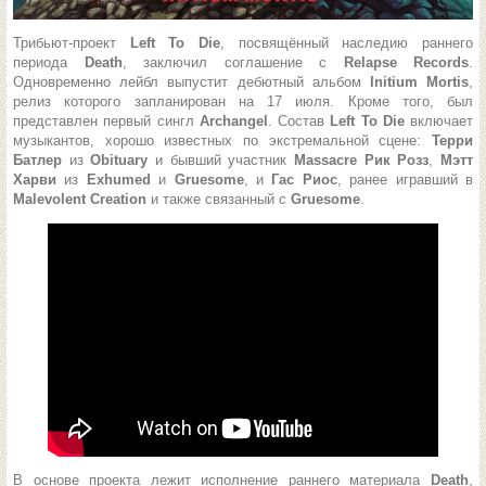
Трибьют-проект
Left To Die
, посвящённый наследию раннего
периода
Death
, заключил соглашение с
Relapse Records
.
Одновременно лейбл выпустит дебютный альбом
Initium Mortis
,
релиз которого запланирован на 17 июля. Кроме того, был
представлен первый сингл
Archangel
. Состав
Left To Die
включает
музыкантов, хорошо известных по экстремальной сцене:
Терри
Батлер
из
Obituary
и бывший участник
Massacre
Рик Розз
,
Мэтт
Харви
из
Exhumed
и
Gruesome
, и
Гас Риос
, ранее игравший в
Malevolent Creation
и также связанный с
Gruesome
.
В основе проекта лежит исполнение раннего материала
Death
,