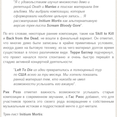
"
Я с удовольствием изучил множество демо и
репетиций Death и
Mantas
в поисках материала для
альбома. Мы выбрали композиции, которые
сформировали наиболее цельную запись… Я
рассматриваю
Initium Mortis
как альтернативную
версию трек-листа
Scream Bloody Gore
".
По его словам, некоторые ранние композиции, такие как
Skill to Kill
и
Back from the Dead
, не вошли в финальный вариант. Он отметил,
что многие демо были записаны в крайне примитивных условиях,
иногда даже на бытовую технику, из-за чего материал долгое время
существовал в плохо различимом виде.
Терри Батлер
подчеркнул,
что проект начался почти спонтанно и очень быстро перешёл в
стадию активной концертной деятельности:
"
Left To Die
из идеи превратились в полноценный тур
по
США
всего за три месяца. Мы хотели показать
ранний материал тем, кто никогда не имел
возможности услышать его вживую
".
Рик Розз
отметил важность возможности услышать старые
композиции в современном звучании, а
Гас Риос
добавил, что для
участников проекта это своего рода возвращение к собственным
музыкальным истокам и подростковой мечте о дэт-метале.
Трек-лист
Initium Mortis
: