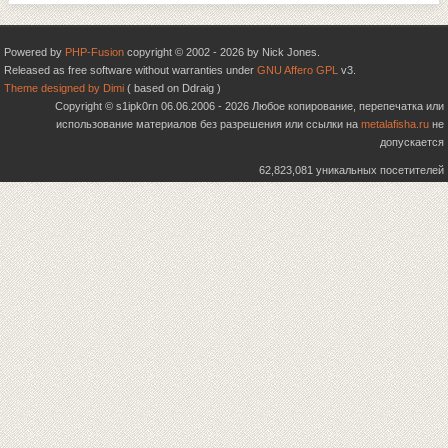
Powered by
PHP-Fusion
copyright © 2002 - 2026 by Nick Jones.
Released as free software without warranties under
GNU Affero GPL
v3.
Theme designed by Dimi
( based on Ddraig )
Copyright © s1ipk0rn 06.06.2006 - 2026 Любое копирование, перепечатка или
использование материалов без разрешения или ссылки на
metalafisha.ru
не
допускается
62,823,081 уникальных посетителей