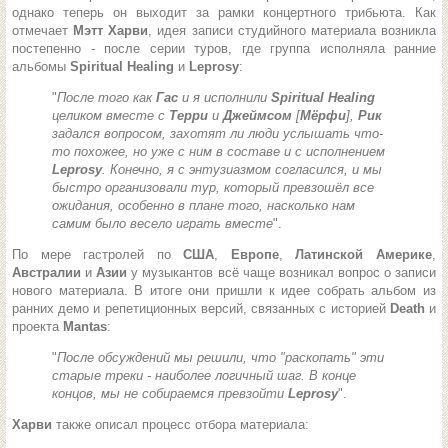
однако теперь он выходит за рамки концертного трибьюта. Как
отмечает
Мэтт Харви
, идея записи студийного материала возникла
постепенно - после серии туров, где группа исполняла ранние
альбомы
Spiritual Healing
и
Leprosy
:
"
После того как
Гас
и я исполнили
Spiritual Healing
целиком вместе с
Терри
и
Джеймсом
[
Мёрфи
],
Рик
задался вопросом, захотят ли люди услышать что-
то похожее, но уже с ним в составе и с исполнением
Leprosy
. Конечно, я с энтузиазмом согласился, и мы
быстро организовали тур, который превзошёл все
ожидания, особенно в плане того, насколько нам
самим было весело играть вместе
".
По мере гастролей по
США
,
Европе
,
Латинской Америке
,
Австралии
и
Азии
у музыкантов всё чаще возникал вопрос о записи
нового материала. В итоге они пришли к идее собрать альбом из
ранних демо и репетиционных версий, связанных с историей
Death
и
проекта
Mantas
:
"
После обсуждений мы решили, что "раскопать" эти
старые треки - наиболее логичный шаг. В конце
концов, мы не собираемся превзойти
Leprosy
".
Харви
также описал процесс отбора материала: