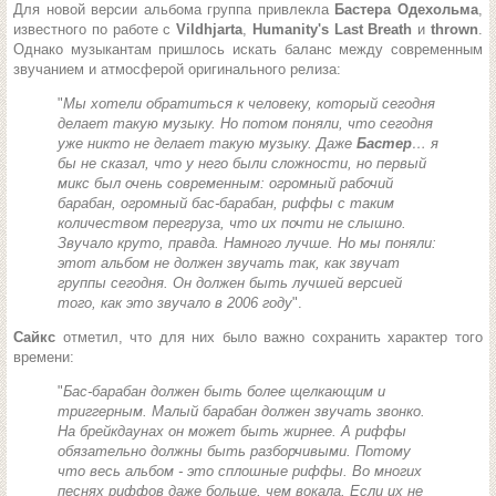
Для новой версии альбома группа привлекла
Бастера Одехольма
,
известного по работе с
Vildhjarta
,
Humanity's Last Breath
и
thrown
.
Однако музыкантам пришлось искать баланс между современным
звучанием и атмосферой оригинального релиза:
"
Мы хотели обратиться к человеку, который сегодня
делает такую музыку. Но потом поняли, что сегодня
уже никто не делает такую музыку. Даже
Бастер
… я
бы не сказал, что у него были сложности, но первый
микс был очень современным: огромный рабочий
барабан, огромный бас-барабан, риффы с таким
количеством перегруза, что их почти не слышно.
Звучало круто, правда. Намного лучше. Но мы поняли:
этот альбом не должен звучать так, как звучат
группы сегодня. Он должен быть лучшей версией
того, как это звучало в 2006 году
".
Сайкс
отметил, что для них было важно сохранить характер того
времени:
"
Бас-барабан должен быть более щелкающим и
триггерным. Малый барабан должен звучать звонко.
На брейкдаунах он может быть жирнее. А риффы
обязательно должны быть разборчивыми. Потому
что весь альбом - это сплошные риффы. Во многих
песнях риффов даже больше, чем вокала. Если их не