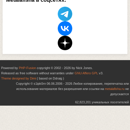
Metalafisha в соцсетях:
Powered by
PHP-Fusion
copyright © 2002 - 2026 by Nick Jones.
Released as free software without warranties under
GNU Affero GPL
v3.
Theme designed by Dimi
( based on Ddraig )
Copyright © s1ipk0rn 06.06.2006 - 2026 Любое копирование, перепечатка или
использование материалов без разрешения или ссылки на
metalafisha.ru
не
допускается
62,823,201 уникальных посетителей