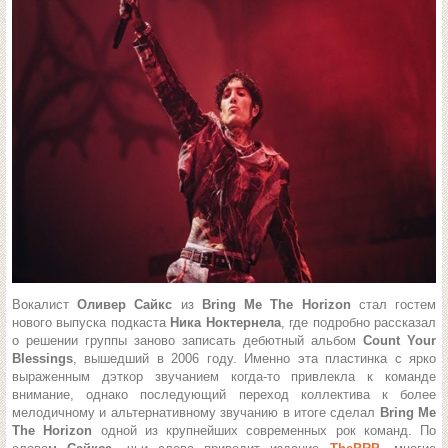
Вокалист
Оливер Сайкс
из
Bring Me The Horizon
стал гостем
нового выпуска подкаста
Ника Ноктернела
, где подробно рассказал
о решении группы заново записать дебютный альбом
Count Your
Blessings
, вышедший в 2006 году. Именно эта пластинка с ярко
выраженным дэткор звучанием когда-то привлекла к команде
внимание, однако последующий переход коллектива к более
мелодичному и альтернативному звучанию в итоге сделал
Bring Me
The Horizon
одной из крупнейших современных рок команд. По