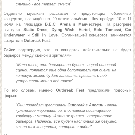
слышно - всё теряет смысл
".
Отдельно музыкант рассказал о предстоящих юбилейных
концертах, посвящённых 20-летию альбома. Шоу пройдут 10 и 11
июля на площадке
B.E.C. Arena
в
Манчестере
. На разогреве
выступят
Static Dress
,
Dying Wish
,
Heriot
,
Rolo Tomassi
,
Car
Underwater
и
Still In Love
. Организацией концертов занимается
создатели
Outbreak Fest
.
Сайкс
подтвердил, что на концертах действительно не будет
барьеров между сценой и зрителями:
"
Мало того, что барьеров не будет - перед основной
сценой появится ещё одна дополнительная сцена, на
которую можно будет залезать, прыгать с неё,
устраивать мош и всё такое
".
По его словам, именно
Outbreak Fest
предложили подобный
формат:
"
Они проводят фестиваль
Outbreak
в
Англии
- очень
культовое мероприятие, в основном посвящённое
хардкору и металу. И это их фишка - отсутствие
барьеров. Надеюсь, всё будет настолько же безумно,
как на тех концертах, которые я видел
".