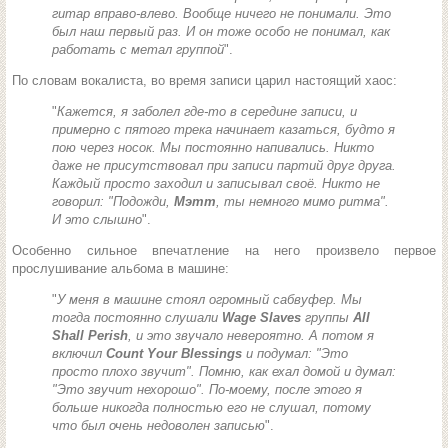
гитар вправо-влево. Вообще ничего не понимали. Это
был наш первый раз. И он тоже особо не понимал, как
работать с метал группой
".
По словам вокалиста, во время записи царил настоящий хаос:
"
Кажется, я заболел где-то в середине записи, и
примерно с пятого трека начинает казаться, будто я
пою через носок. Мы постоянно напивались. Никто
даже не присутствовал при записи партий друг друга.
Каждый просто заходил и записывал своё. Никто не
говорил: "Подожди,
Мэтт
, ты немного мимо ритма".
И это слышно
".
Особенно сильное впечатление на него произвело первое
прослушивание альбома в машине:
"
У меня в машине стоял огромный сабвуфер. Мы
тогда постоянно слушали
Wage Slaves
группы
All
Shall Perish
, и это звучало невероятно. А потом я
включил
Count Your Blessings
и подумал: "Это
просто плохо звучит". Помню, как ехал домой и думал:
"Это звучит нехорошо". По-моему, после этого я
больше никогда полностью его не слушал, потому
что был очень недоволен записью
".