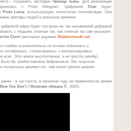
оекта - сохранить наследие
Принца тьмы
. Для реализации
единилась с Proto Hologram. Цифровой
Оззи
будет
тв
Proto Luma
, использующих технологию голопортации. Она
овые аватары людей в реальном времени.
 цифровой образ будет построен на так называемой цифровой
вовать с людьми, отвечая так, как отвечал бы сам музыкант.
гтон Скотт
рассказал изданию
Blabbermouth.net
:
л создан исключительно на основе подлинных и
о отобранных, согласованных и контролируемых
е всех. Это живое выступление, а не просто рендер,
е было бы предоставлено добровольно. Мы получили
это полностью меняет то, чем этот проект может
ранее - в частности, в прошлом году её применяли во время
Now You Don’t
("
Иллюзия обмана 3
", 2025).