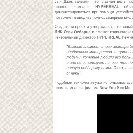
сын Джек заявили, что главная цель пр
проекта компания
HYPERREAL
объ
демонстрироваться при помощи устройс
позволяет выводить полноразмерные цифр
Создатели проекта утверждают, что новый
ДНК
Оззи Осборна
и сможет взаимодейст
Генеральный директор
HYPERREAL Ремин
"
Каждый элемент этого аватара бы
одобренных материалов: тщательн
людьми, которые любили его больш
и оно не использует ничего, что н
полную поддержку семьи
Оззи
, и 
стать
".
Подобная технология уже использовалась 
промокампании фильма
Now You See Me: 