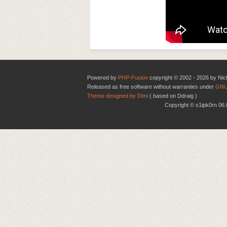
Powered by
PHP-Fusion
copyright © 2002 - 2026 by Nic
Released as free software without warranties under
GNU
Theme designed by Dimi
( based on Ddraig )
Copyright © s1ipk0rn 0