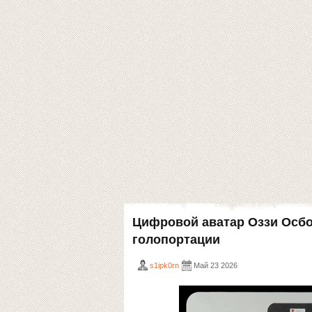
Цифровой аватар Оззи Осбо
голопортации
s1ipk0rn
Май 23 2026