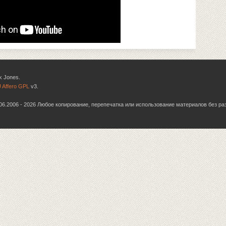
k Jones.
 Affero GPL
v3.
6.06.2006 - 2026 Любое копирование, перепечатка или использование материалов без р