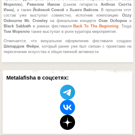
Морелло
),
Ревелом Ианом
(сыном гитариста
Anthrax Скотта
Иэна
), а также
Йойокой Сомой
и
Хьюго Вайсом
. В прошлом этот
состав уже выступал совместно, исполнив композицию
Ozzy
Osbourne Mr. Crowley
на финальном концерте
Оззи Осборна
и
Black Sabbath
в рамках фестиваля
Back To The Beginning
. Тогда
Том Морелло
также выступал в роли куратора мероприятия.
Отмечается, что визуальное оформление фестиваля создано
Шепардом Фейри
, который ранее уже был связан с проектами на
пересечении искусства и общественной активности.
Metalafisha в соцсетях: