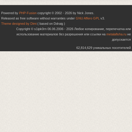
Powered by
PHP-Fusion
copyright © 2002 - 2026 by Nick Jones.
Released as free software without warranties under
GNU Affero GPL
v3.
Theme designed by Dimi
( based on Ddraig )
Copyright © s1ipk0rn 06.06.2006 - 2026 Любое копирование, перепечатка или
использование материалов без разрешения или ссылки на
metalafisha.ru
не
допускается
62,814,629 уникальных посетителей