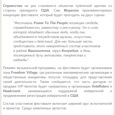
Спрингстин
не раз становился объектом публичной критики со
стороны президента
США
. Сам
Морелло
прокомментировал
концепцию фестиваля, который будет проходить на двух сценах:
"
Фестиваль
Power To The People
посвящен свободе,
справедливости, равенству и рок-н-роллу. Он о силе,
которой обладают обычные люди, когда они
объединяются посредством музыки, искусства,
сообщества и действий. Для нас большая честь
представить этот невероятный состав участников
в районе
Вашингтона
, округ
Колумбия
, в день,
посвященный духу активизма, творчества и
надежды
".
Помимо музыкальной программы, на фестивале будет организована
зона
Freedom Village
, где различные некоммерческие организации и
общественные инициативы получат площадку для представления
своей деятельности. Также сообщается, что часть доходов от
продажи VIP-билетов будет направлена в организации
VoteRiders
и
Headcount
, занимающиеся поддержкой избирателей и
продвижением регистрации избирателей в
США
.
Состав участников фестиваля включает широкий круг исполнителей
и проектов. Среди заявленных артистов: