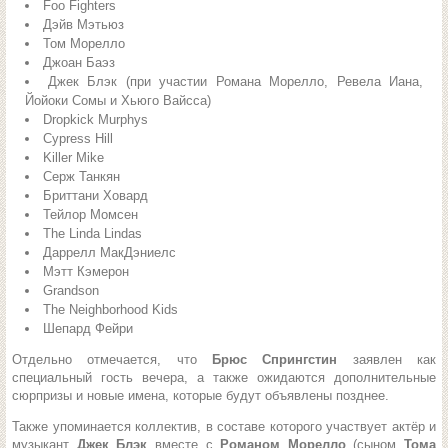
Foo Fighters
Дэйв Мэтьюз
Том Морелло
Джоан Баэз
Джек Блэк (при участии Романа Морелло, Ревела Иана,
Йойоки Сомы и Хьюго Вайсса)
Dropkick Murphys
Cypress Hill
Killer Mike
Серж Танкян
Бриттани Ховард
Тейлор Момсен
The Linda Lindas
Даррелл МакДэниелс
Мэтт Кэмерон
Grandson
The Neighborhood Kids
Шепард Фейри
Отдельно отмечается, что
Брюс Спрингстин
заявлен как
специальный гость вечера, а также ожидаются дополнительные
сюрпризы и новые имена, которые будут объявлены позднее.
Также упоминается коллектив, в составе которого участвует актёр и
музыкант
Джек Блэк
вместе с
Романом Морелло
(сыном
Тома