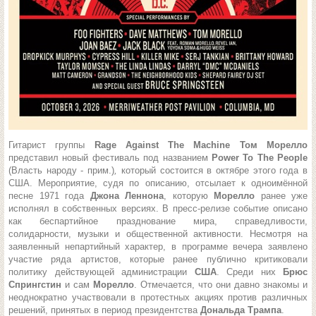
Гитарист группы
Rage Against The Machine Том Морелло
представил новый фестиваль под названием
Power To The People
(Власть народу - прим.)
,
который состоится в октябре этого года в
США. Мероприятие, судя по описанию, отсылает к одноимённой
песне 1971 года
Джона Леннона
, которую
Морелло
ранее уже
исполнял в собственных версиях. В пресс-релизе событие описано
как беспартийное празднование мира, справедливости,
солидарности, музыки и общественной активности. Несмотря на
заявленный непартийный характер, в программе вечера заявлено
участие ряда артистов, которые ранее публично критиковали
политику действующей администрации
США
. Среди них
Брюс
Спрингстин
и сам
Морелло
. Отмечается, что они давно знакомы и
неоднократно участвовали в протестных акциях против различных
решений, принятых в период президентства
Дональда Трампа
.