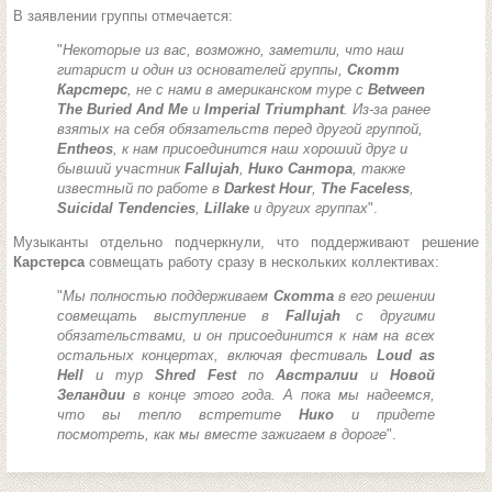
В заявлении группы отмечается:
"
Некоторые из вас, возможно, заметили, что наш
гитарист и один из основателей группы,
Скотт
Карстерс
, не с нами в американском туре с
Between
The Buried And Me
и
Imperial Triumphant
. Из-за ранее
взятых на себя обязательств перед другой группой,
Entheos
, к нам присоединится наш хороший друг и
бывший участник
Fallujah
,
Нико Сантора
, также
известный по работе в
Darkest Hour
,
The Faceless
,
Suicidal Tendencies
,
Lillake
и других группах
".
Музыканты отдельно подчеркнули, что поддерживают решение
Карстерса
совмещать работу сразу в нескольких коллективах:
"
Мы полностью поддерживаем
Скотта
в его решении
совмещать выступление в
Fallujah
с другими
обязательствами, и он присоединится к нам на всех
остальных концертах, включая фестиваль
Loud as
Hell
и тур
Shred Fest
по
Австралии
и
Новой
Зеландии
в конце этого года. А пока мы надеемся,
что вы тепло встретите
Нико
и придете
посмотреть, как мы вместе зажигаем в дороге
".