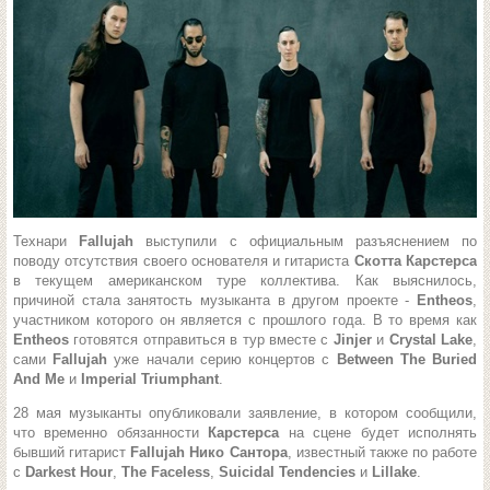
Технари
Fallujah
выступили с официальным разъяснением по
поводу отсутствия своего основателя и гитариста
Скотта Карстерса
в текущем американском туре коллектива. Как выяснилось,
причиной стала занятость музыканта в другом проекте -
Entheos
,
участником которого он является с прошлого года. В то время как
Entheos
готовятся отправиться в тур вместе с
Jinjer
и
Crystal Lake
,
сами
Fallujah
уже начали серию концертов с
Between The Buried
And Me
и
Imperial Triumphant
.
28 мая музыканты опубликовали заявление, в котором сообщили,
что временно обязанности
Карстерса
на сцене будет исполнять
бывший гитарист
Fallujah Нико Сантора
, известный также по работе
с
Darkest Hour
,
The Faceless
,
Suicidal Tendencies
и
Lillake
.