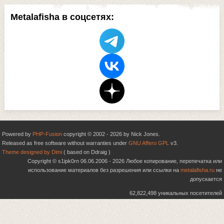
Metalafisha в соцсетях:
Powered by
PHP-Fusion
copyright © 2002 - 2026 by Nick Jones.
Released as free software without warranties under
GNU Affero GPL
v3.
Theme designed by Dimi
( based on Ddraig )
Copyright © s1ipk0rn 06.06.2006 - 2026 Любое копирование, перепечатка или
использование материалов без разрешения или ссылки на
metalafisha.ru
не
допускается
62,822,498 уникальных посетителей