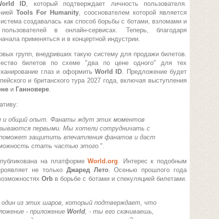
orld ID
, который подтверждает личность пользователя.
анией
Tools For Humanity
, сооснователем которой является
система создавалась как способ борьбы с ботами, взломами и
пользователей в онлайн-сервисах. Теперь, благодаря
 начала применяться и в концертной индустрии.
ервых групп, внедривших такую систему для продажи билетов.
чество билетов по схеме "два по цене одного" для тех
 сканирование глаз и оформить
World ID
. Предложение будет
пейского и британского тура 2027 года, включая выступления
ене
и
Ганновере
.
ативу:
ия и общий опыт. Фанаты ждут этих моментов
азываются первыми. Мы хотели сотрудничать с
о поможет защитить впечатления фанатов и даст
зможность стать частью этого.
".
опубликована на платформе
World.org
. Интерес к подобным
проявляет не только
Джаред Лето
. Осенью прошлого года
возможностях
Orb
в борьбе с ботами и спекуляцией билетами.
я один из этих шаров, который подтверждает, что
ложение - приложение
World
, - ты его скачиваешь,