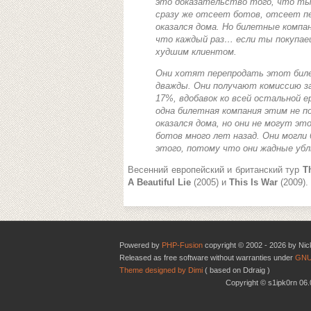
это доказательство того, что ты
сразу же отсеет ботов, отсеет пе
оказался дома. Но билетные компа
что каждый раз… если ты покупае
худшим клиентом.
Они хотят перепродать этот биле
дважды. Они получают комиссию з
17%, вдобавок ко всей остальной 
одна билетная компания этим не п
оказался дома, но они не могут э
ботов много лет назад. Они могли
этого, потому что они жадные уб
Весенний европейский и британский тур
T
A Beautiful Lie
(2005) и
This Is War
(2009)
.
Powered by
PHP-Fusion
copyright © 2002 - 2026 by Nic
Released as free software without warranties under
GNU
Theme designed by Dimi
( based on Ddraig )
Copyright © s1ipk0rn 0