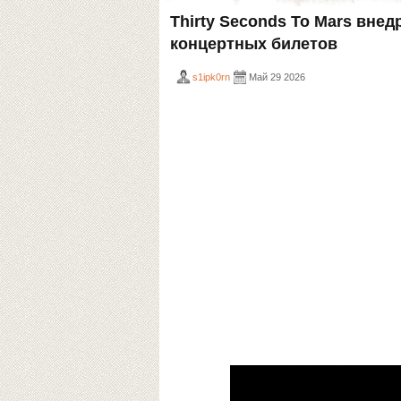
Thirty Seconds To Mars вне
концертных билетов
s1ipk0rn
Май 29 2026