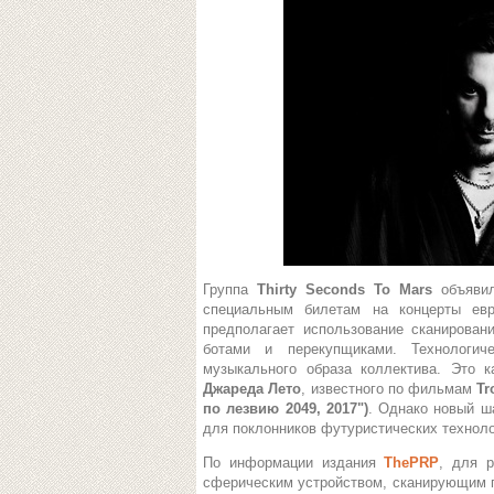
Группа
Thirty Seconds To Mars
объяви
специальным билетам на концерты евр
предполагает использование сканирован
ботами и перекупщиками. Технологич
музыкального образа коллектива. Это к
Джареда Лето
, известного по фильмам
Tr
по лезвию 2049, 2017")
. Однако новый ш
для поклонников футуристических техноло
По информации издания
ThePRP
, для 
сферическим устройством, сканирующим г