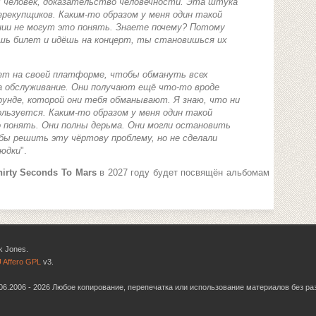
 человек, доказательство человечности. Эта штука
рекупщиков. Каким-то образом у меня один такой
нии не могут это понять. Знаете почему? Потому
шь билет и идёшь на концерт, ты становишься их
т на своей платформе, чтобы обмануть всех
а обслуживание. Они получают ещё что-то вроде
ерунде, которой они тебя обманывают. Я знаю, что ни
ользуется. Каким-то образом у меня один такой
то понять. Они полны дерьма. Они могли остановить
 бы решить эту чёртову проблему, но не сделали
людки
".
hirty Seconds To Mars
в 2027 году будет посвящён альбомам
k Jones.
 Affero GPL
v3.
6.06.2006 - 2026 Любое копирование, перепечатка или использование материалов без р