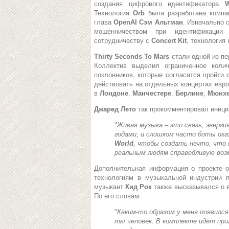
создания цифрового идентификатора
W
Технология
Orb
была разработана комп
глава
OpenAI
Сэм Альтман
. Изначально 
мошенничеством при идентификации 
сотрудничеству с
Concert Kit
, технология
Thirty Seconds To Mars
стали одной из п
Коллектив выделил ограниченное коли
поклонников, которые согласятся пройти
действовать на отдельных концертах евро
в
Лондоне
,
Манчестере
,
Берлине
,
Мюнх
Джаред Лето
так прокомментировал иници
"
Живая музыка – это связь, энерг
годами, и слишком часто боты ок
World
, чтобы создать нечто, чт
реальным людям справедливую во
Дополнительная информация о проекте 
технологиям в музыкальной индустрии 
музыкант
Кид Рок
также высказывался о 
По его словам:
"
Каким-то образом у меня появилс
ты человек. В комплекте идёт при