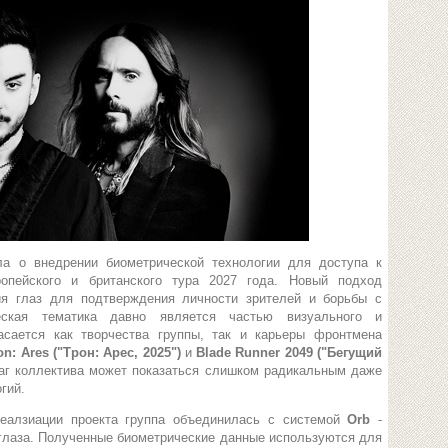
ла о внедрении биометрической технологии для доступа к
опейского и британского тура 2027 года. Новый подход
ия глаз для подтверждения личности зрителей и борьбы с
еская тематика давно является частью визуального и
асается как творчества группы, так и карьеры фронтмена
on: Ares ("Трон: Арес, 2025")
и
Blade Runner 2049 ("Бегущий
аг коллектива может показаться слишком радикальным даже
гий.
реалзиации проекта группа объединилась с системой
Orb
-
лаза. Полученные биометрические данные используются для