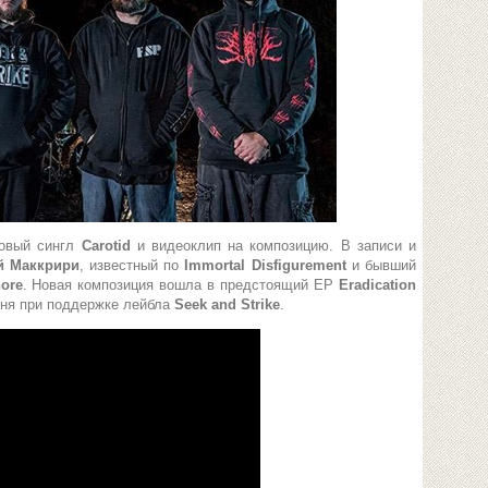
новый сингл
Carotid
и видеоклип на композицию. В записи и
й Маккрири
, известный по
Immortal Disfigurement
и бывший
ore
. Новая композиция вошла в предстоящий EP
Eradication
июня при поддержке лейбла
Seek and Strike
.