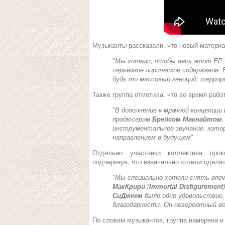
Музыканты рассказали, что новый матери
"
Мы хотели, чтобы весь этот EP б
серьезное лирическое содержание.
будь то массовый геноцид, террор
Также группа отметила, что во время раб
"
В дополнение к мрачной концепции
продюсером
Брейсом Макнайтом
инструментальное звучание, кото
направлением в будущем
".
Отдельно участники коллектива про
подчеркнув, что изначально хотели сдела
"
Мы специально хотели снять впе
МакКрири
(
Immortal Disfigurement
СиДжеем
было одно удовольствие
благодарности. Он невероятный во
По словам музыкантов, группа намерена и