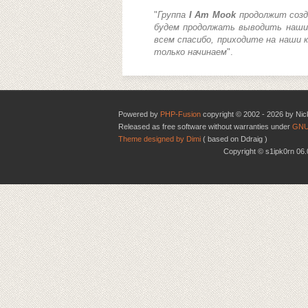
"
Группа
I Am Mook
продолжит созд
будем продолжать выводить наши
всем спасибо, приходите на наши 
только начинаем
".
Powered by
PHP-Fusion
copyright © 2002 - 2026 by Nic
Released as free software without warranties under
GNU
Theme designed by Dimi
( based on Ddraig )
Copyright © s1ipk0rn 0