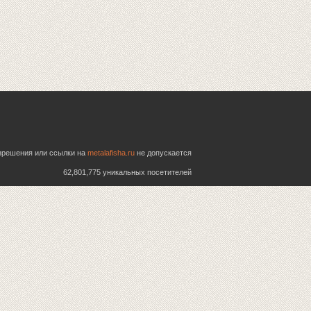
азрешения или ссылки на
metalafisha.ru
не допускается
62,801,775 уникальных посетителей