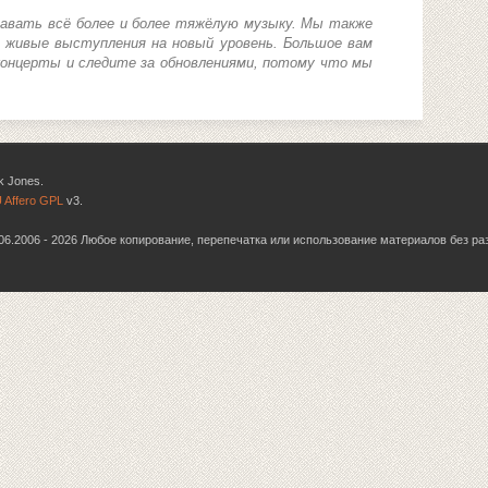
авать всё более и более тяжёлую музыку. Мы также
 живые выступления на новый уровень. Большое вам
концерты и следите за обновлениями, потому что мы
k Jones.
 Affero GPL
v3.
6.06.2006 - 2026 Любое копирование, перепечатка или использование материалов без р