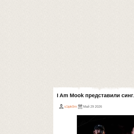
I Am Mook представили син
s1ipk0rn
Май 29 2026