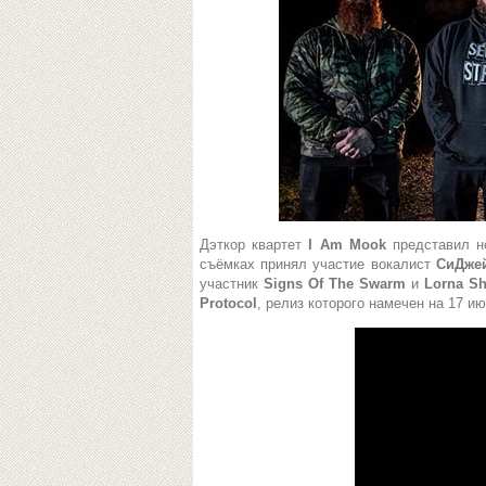
Дэткор квартет
I Am Mook
представил 
съёмках принял участие вокалист
СиДже
участник
Signs Of The Swarm
и
Lorna Sh
Protocol
, релиз которого намечен на 17 