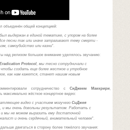
ал объединён общей концепцией:
ыл выдержан в единой тематике, с упором на более
 Все песни так или иначе затрагивают тему смерти -
изм, самоубийство или казни
".
оты над релизом большое внимание уделялось звучанию:
Eradication Protocol
, мы тесно сотрудничали с
, чтобы создать еще более жесткое и утробное
рое, как нам кажется, станет нашим новым
комментировали сотрудничество с
СиДжеем Маккрири
,
ть максимально жёсткое концертное видео:
чатляющее видео с участием могучего
СиДжея
), и мы очень довольны результатом. Работать с
, и мы не можем выразить ему достаточной
калист и очень сердечный, внимательный человек
".
 дальше двигаться в сторону более тяжёлого звучания: