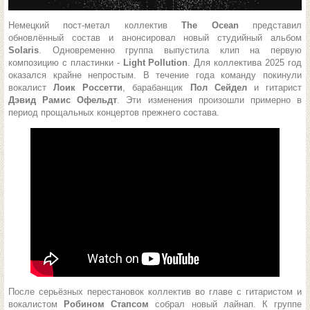
Немецкий пост-метал коллектив
The Ocean
представил
обновлённый состав и анонсировал новый студийный альбом
Solaris
. Одновременно группа выпустила клип на первую
композицию с пластинки -
Light Pollution
. Для коллектива 2025 год
оказался крайне непростым. В течение года команду покинули
вокалист
Лоик Россетти
, барабанщик
Пол Сейдел
и гитарист
Дэвид Рамис Офельдт
. Эти изменения произошли примерно в
период прощальных концертов прежнего состава.
После серьёзных перестановок коллектив во главе с гитаристом и
вокалистом
Робином Стапсом
собрал новый лайнап. К группе