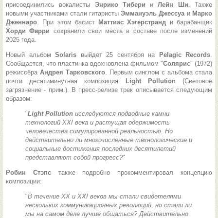
присоединились вокалисты
Энрико Тибери
и
Лейн Ши
. Также
новыми участниками стали гитаристы
Эммануэль Джессуа
и
Марко
Дженнаро
. При этом басист
Маттиас Хэгерстранд
и барабанщик
Хорди Фарри
сохранили свои места в составе после изменений
2025 года.
Новый альбом
Solaris
выйдет 25 сентября на
Pelagic Records
.
Сообщается, что пластинка вдохновлена фильмом "
Солярис
" (1972)
режиссёра
Андрея Тарковского
. Первым синглом с альбома стала
почти десятиминутная композиция
Light Pollution
(Световое
загрязнение - прим.). В пресс-релизе трек описывается следующим
образом:
"
Light Pollution
исследуются подводные камни
технологий XXI века и растущая одержимость
человечества симулированной реальностью. Но
действительно ли многочисленные технологические и
социальные достижения последних десятилетий
представляют собой прогресс?
"
Робин Стэпс
также подробно прокомментировал концепцию
композиции:
"
В течение XX и XXI веков мы стали свидетелями
нескольких коммуникационных революций, но стали ли
мы на самом деле лучше общаться? Действительно