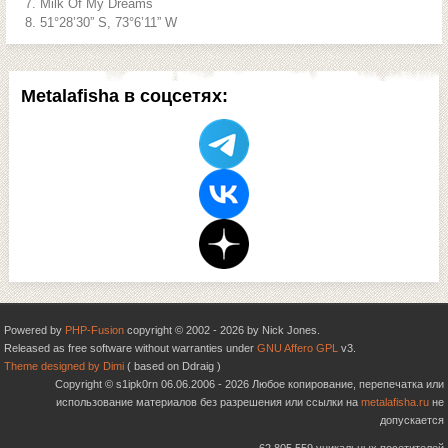
Milk Of My Dreams
51°28’30” S, 73°6’11” W
Metalafisha в соцсетях:
Powered by
PHP-Fusion
copyright © 2002 - 2026 by Nick Jones.
Released as free software without warranties under
GNU Affero GPL
v3.
Theme designed by Dimi
( based on Ddraig )
Copyright © s1ipk0rn 06.06.2006 - 2026 Любое копирование, перепечатка или
использование материалов без разрешения или ссылки на
metalafisha.ru
не
допускается