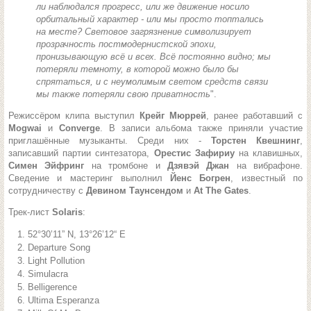
ли наблюдался прогресс, или же движение носило
орбитальный характер - или мы просто топтались
на месте? Световое загрязнение символизирует
прозрачность постмодернистской эпохи,
пронизывающую всё и всех. Всё постоянно видно; мы
потеряли темноту, в которой можно было бы
спрятаться, и с неумолимым светом средств связи
мы также потеряли свою приватность
".
Режиссёром клипа выступил
Крейг Мюррей
, ранее работавший с
Mogwai
и
Converge
. В записи альбома также приняли участие
приглашённые музыканты. Среди них -
Торстен Квешнинг
,
записавший партии синтезатора,
Орестис Зафириу
на клавишных,
Симен Эйфринг
на тромбоне и
Дзявэй Джан
на вибрафоне.
Сведение и мастеринг выполнил
Йенс Богрен
, известный по
сотрудничеству с
Девином Таунсендом
и
At The Gates
.
Трек-лист
Solaris
:
52°30’11” N, 13°26’12“ E
Departure Song
Light Pollution
Simulacra
Belligerence
Ultima Esperanza