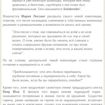
держал в уме японскую видеоигру, которая мне очень
нравилась в детстве, саундтрек к ней тоже был
феноменальным. Она называется
Solatorobo
".
Вокалистка
Мария Лессинг
раскрыла смысл новой композиции,
отметив, что песня посвящена сомнениям в собственных жизненных
решениях и размышлениям о возможности начать всё заново:
"
Эта песня о том, как сомневаться во всём и во всех
решениях, которые вы принимали до сих пор в своей
жизни. О том, каково было бы начать всё сначала и
стать совершенно другим человеком, но при этом
пожертвовать всем и всеми, кто есть в вашей жизни
сейчас
".
По её словам, центральной темой композиции стали глубокое
отчаяние и неуверенность в себе:
"
Предполагается, что это должно передавать
глубокое отчаяние и неуверенность в себе. Какой бы
была жизнь, если бы вы переродились сегодня?
"
Кроме того, клип продолжает сюжетную линию предыдущего сингла
Deep Blue
. В финале того видео экипаж подводной лодки
оказывается потерянным в океане после её крушения. Существо
сирена, ранее напавшее на героев из-за недоразумения, встречает
их вновь уже в новом мире, однако для выживания членам экипажа