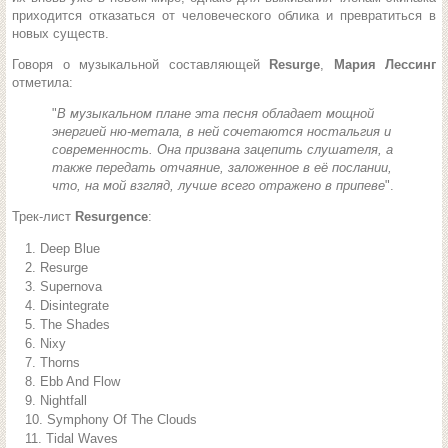
приходится отказаться от человеческого облика и превратиться в
новых существ.
Говоря о музыкальной составляющей
Resurge
,
Мария Лессинг
отметила:
"
В музыкальном плане эта песня обладает мощной
энергией ню-метала, в ней сочетаются ностальгия и
современность. Она призвана зацепить слушателя, а
также передать отчаяние, заложенное в её послании,
что, на мой взгляд, лучше всего отражено в припеве
".
Трек-лист
Resurgence
:
Deep Blue
Resurge
Supernova
Disintegrate
The Shades
Nixy
Thorns
Ebb And Flow
Nightfall
Symphony Of The Clouds
Tidal Waves