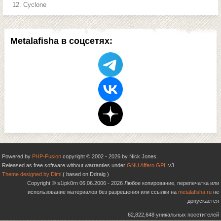
Cyclone
Metalafisha в соцсетях:
Powered by
PHP-Fusion
copyright © 2002 - 2026 by Nick Jones.
Released as free software without warranties under
GNU Affero GPL
v3.
Theme designed by Dimi
( based on Ddraig )
Copyright © s1ipk0rn 06.06.2006 - 2026 Любое копирование, перепечатка или
использование материалов без разрешения или ссылки на
metalafisha.ru
не
допускается
62,822,648 уникальных посетителей