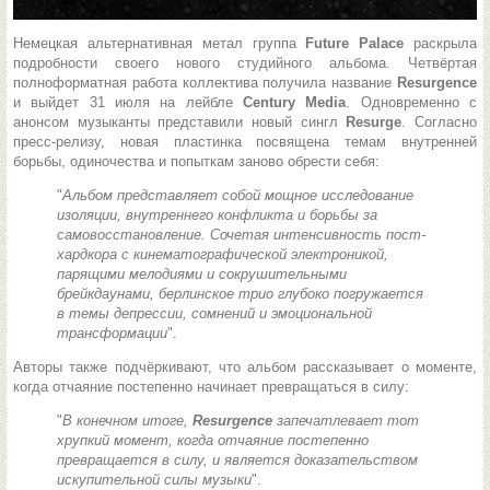
Немецкая альтернативная метал группа
Future Palace
раскрыла
подробности своего нового студийного альбома. Четвёртая
полноформатная работа коллектива получила название
Resurgence
и выйдет 31 июля на лейбле
Century Media
. Одновременно с
анонсом музыканты представили новый сингл
Resurge
. Согласно
пресс-релизу, новая пластинка посвящена темам внутренней
борьбы, одиночества и попыткам заново обрести себя:
"
Альбом представляет собой мощное исследование
изоляции, внутреннего конфликта и борьбы за
самовосстановление. Сочетая интенсивность пост-
хардкора с кинематографической электроникой,
парящими мелодиями и сокрушительными
брейкдаунами, берлинское трио глубоко погружается
в темы депрессии, сомнений и эмоциональной
трансформации
".
Авторы также подчёркивают, что альбом рассказывает о моменте,
когда отчаяние постепенно начинает превращаться в силу:
"
В конечном итоге,
Resurgence
запечатлевает тот
хрупкий момент, когда отчаяние постепенно
превращается в силу, и является доказательством
искупительной силы музыки
".