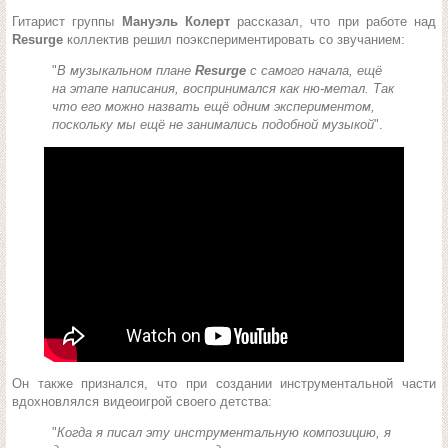
Гитарист группы
Мануэль Колерт
рассказал, что при работе над
Resurge
коллектив решил поэкспериментировать со звучанием:
"
В музыкальном плане
Resurge
с самого начала, ещё
на этапе написания, воспринимался как ню-метал. Так
что его можно назвать ещё одним экспериментом,
поскольку мы ещё не занимались подобной музыкой
".
Он также признался, что при создании инструментальной части
вдохновлялся видеоигрой своего детства:
"
Когда я писал эту инструментальную композицию, я