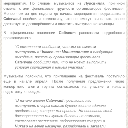
мероприятия. По словам музыкантов из
Луисвилла
, причиной
отмены стали финансовые трудности организаторов фестиваля.
Менее чем за две недели до начала мероприятия представители
Caterwaul
сообщили коллективу, что не смогут выполнить ранее
достигнутые договорённости и оплатить выступление команды.
В официальном заявлении
Coliseum
рассказали подробности
произошедшего:
"
С сожалением сообщаем, что мы не сможем
выступить в
Чикаго
или
Миннеаполисе
в следующие
выходные, поскольку организаторы фестиваля
Caterwaul
сообщили нам, что не могут выполнить
условия соглашения о нашем участии
".
Музыканты пояснили, что приглашение на фестиваль поступило
ещё в начале апреля. После получения предложения через
концертного агента группа согласилась на участие и начала
подготовку к поездке.
"
В начале апреля
Caterwaul
пригласили нас
выступить и через нашего букинг-агента сделали
предложение, которое мы приняли. На основании этой
договоренности мы купили билеты на самолет,
согласовали расписание, забронировали концерт в
Чикаго
на вечер накануне, разработали и заказали