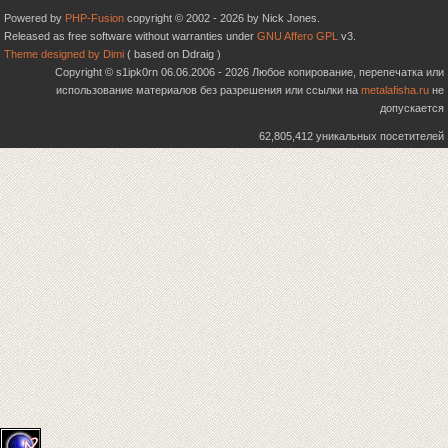
Powered by
PHP-Fusion
copyright © 2002 - 2026 by Nick Jones.
Released as free software without warranties under
GNU Affero GPL
v3.
Theme designed by Dimi
( based on Ddraig )
Copyright © s1ipk0rn 06.06.2006 - 2026 Любое копирование, перепечатка или
использование материалов без разрешения или ссылки на
metalafisha.ru
не
допускается
62,805,412 уникальных посетителей