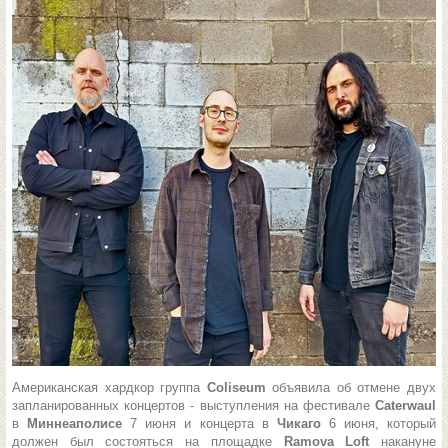
Американская хардкор группа
Coliseum
объявила об отмене двух
запланированных концертов - выступления на фестивале
Caterwaul
в
Миннеаполисе
7 июня и концерта в
Чикаго
6 июня, который
должен был состояться на площадке
Ramova Loft
накануне