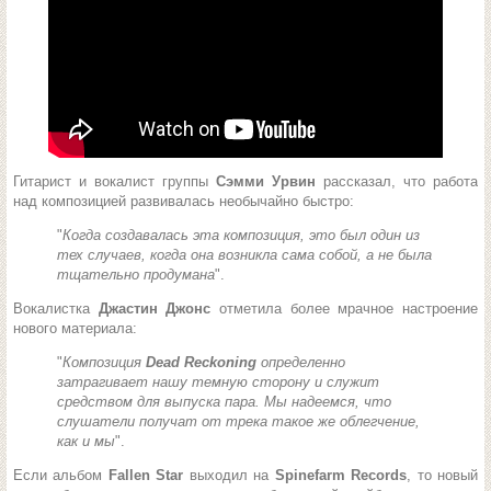
Гитарист и вокалист группы
Сэмми Урвин
рассказал, что работа
над композицией развивалась необычайно быстро:
"
Когда создавалась эта композиция, это был один из
тех случаев, когда она возникла сама собой, а не была
тщательно продумана
".
Вокалистка
Джастин Джонс
отметила более мрачное настроение
нового материала:
"
Композиция
Dead Reckoning
определенно
затрагивает нашу темную сторону и служит
средством для выпуска пара. Мы надеемся, что
слушатели получат от трека такое же облегчение,
как и мы
".
Если альбом
Fallen Star
выходил на
Spinefarm Records
, то новый