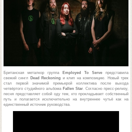
Британская металкор группа
Employed To Serve
представила
свежий сингл
Dead Reckoning
и клип на композицию. Новый трек
стал первой значимой премьерой коллектива после выхода
четвёртого студийного альбома
Fallen Star
. Согласно пресс-релизу,
песня представляет собой оду тем, кто прокладывает собственный
путь и полагается исключительно на внутреннее чутьё как на
единственный источник руководства.