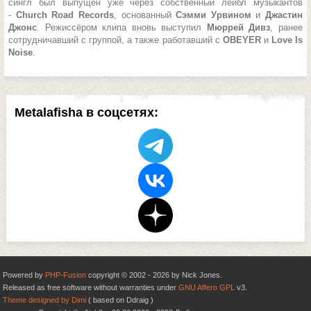
сингл был выпущен уже через собственный лейбл музыкантов
-
Church Road Records
, основанный
Сэмми Урвином
и
Джастин
Джонс
. Режиссёром клипа вновь выступил
Мюррей Дивз
, ранее
сотрудничавший с группой, а также работавший с
OBEYER
и
Love Is
Noise
.
Metalafisha в соцсетях:
Powered by
PHP-Fusion
copyright © 2002 - 2026 by Nick Jones.
Released as free software without warranties under
GNU Affero GPL
v3.
Theme designed by Dimi
( based on Ddraig )